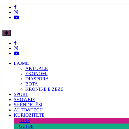
LAJME
AKTUALE
EKONOMI
DIASPORA
BOTA
KRONIKË E ZEZË
SPORT
SHOWBIZ
SHËNDETËSI
AUTO&TECH
KURIOZITETE
JOBS
GUIDE