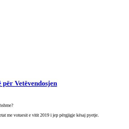
jë për Vetëvendosjen
rdhshme?
t me votuesit e vitit 2019 i jep përgjigje kësaj pyetje.