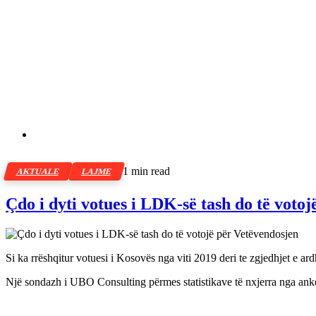
1 min read
AKTUALE
LAJME
Çdo i dyti votues i LDK-së tash do të voto
Si ka rrëshqitur votuesi i Kosovës nga viti 2019 deri te zgjedhjet e a
Një sondazh i UBO Consulting përmes statistikave të nxjerra nga anketa