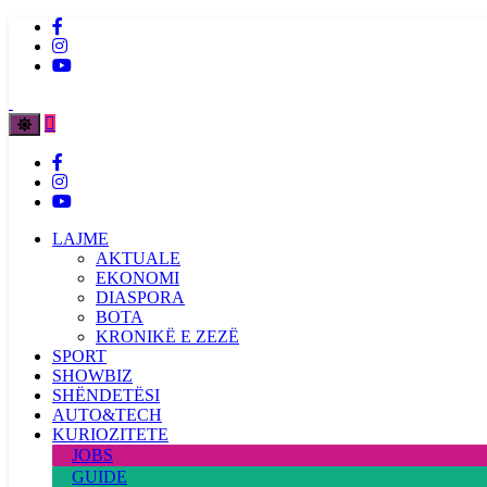
LAJME
AKTUALE
EKONOMI
DIASPORA
BOTA
KRONIKË E ZEZË
SPORT
SHOWBIZ
SHËNDETËSI
AUTO&TECH
KURIOZITETE
JOBS
GUIDE