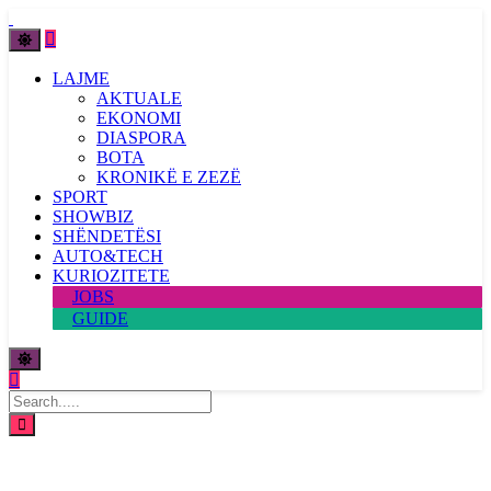
LAJME
AKTUALE
EKONOMI
DIASPORA
BOTA
KRONIKË E ZEZË
SPORT
SHOWBIZ
SHËNDETËSI
AUTO&TECH
KURIOZITETE
JOBS
GUIDE