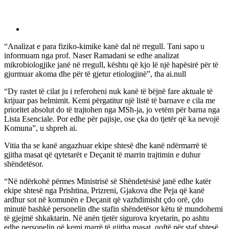
“Analizat e para fiziko-kimike kanë dal në rregull. Tani sapo u
informuam nga prof. Naser Ramadani se edhe analizat
mikrobiologjike janë në rregull, kështu që kjo lë një hapësirë për të
gjurmuar akoma dhe për të gjetur etiologjinë”, tha ai.null
“Dy rastet të cilat ju i referoheni nuk kanë të bëjnë fare aktuale të
krijuar pas helmimit. Kemi përgatitur një listë të barnave e cila me
prioritet absolut do të trajtohen nga MSh-ja, jo vetëm për barna nga
Lista Esenciale. Por edhe për pajisje, ose çka do tjetër që ka nevojë
Komuna”, u shpreh ai.
Vitia tha se kanë angazhuar ekipe shtesë dhe kanë ndërmarrë të
gjitha masat që qytetarët e Deçanit të marrin trajtimin e duhur
shëndetësor.
“Në ndërkohë përmes Ministrisë së Shëndetësisë janë edhe katër
ekipe shtesë nga Prishtina, Prizreni, Gjakova dhe Peja që kanë
ardhur sot në komunën e Deçanit që vazhdimisht çdo orë, çdo
minutë bashkë personelin dhe stafin shëndetësor këtu të mundohemi
të gjejmë shkaktarin. Në anën tjetër sigurova kryetarin, po ashtu
edhe personelin që kemi marrë të gjitha masat, qoftë për staf shtesë,