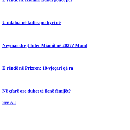
U ndalua në kufi sapo hyri në
Neymar drejt Inter Miamit në 2027? Mund
E rëndë në Prizren: 18-vjeçari që ra
Në çfarë ore duhet të flenë fëmijët?
See All