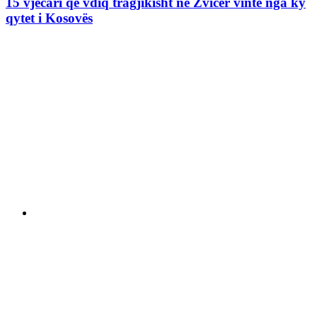
15 vjecari që vdiq tragjikisht në Zvicër vinte nga ky
qytet i Kosovës