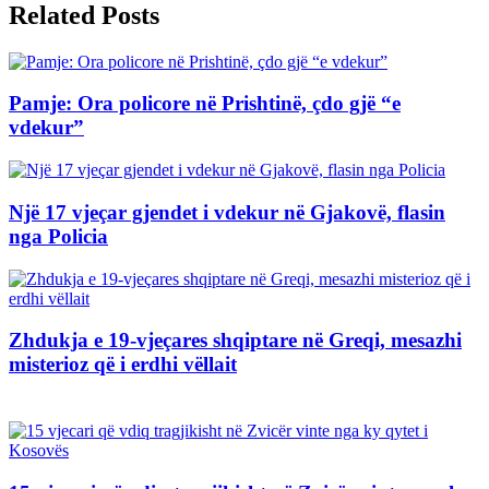
Related Posts
Pamje: Ora policore në Prishtinë, çdo gjë “e
vdekur”
Një 17 vjeçar gjendet i vdekur në Gjakovë, flasin
nga Policia
Zhdukja e 19-vjeçares shqiptare në Greqi, mesazhi
misterioz që i erdhi vëllait