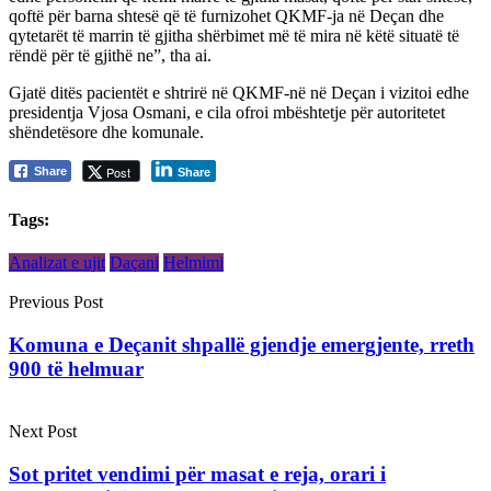
qoftë për barna shtesë që të furnizohet QKMF-ja në Deçan dhe
qytetarët të marrin të gjitha shërbimet më të mira në këtë situatë të
rëndë për të gjithë ne”, tha ai.
Gjatë ditës pacientët e shtrirë në QKMF-në në Deçan i vizitoi edhe
presidentja Vjosa Osmani, e cila ofroi mbështetje për autoritetet
shëndetësore dhe komunale.
Post
Share
Share
Tags:
Analizat e ujit
Daçani
Helmimi
Previous Post
Komuna e Deçanit shpallë gjendje emergjente, rreth
900 të helmuar
Next Post
Sot pritet vendimi për masat e reja, orari i