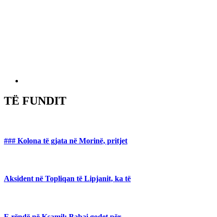
TË FUNDIT
### Kolona të gjata në Morinë, pritjet
Aksident në Topliqan të Lipjanit, ka të
E rëndë në Ksamil: Babai godet për