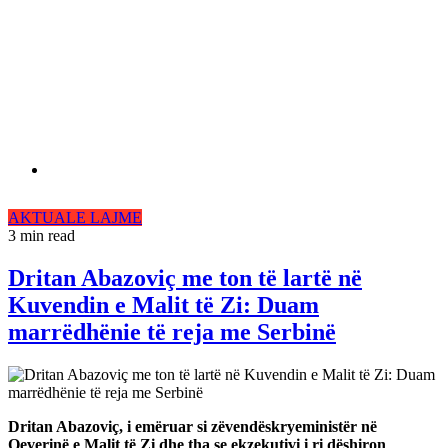
AKTUALE
LAJME
3 min read
Dritan Abazoviç me ton të lartë në
Kuvendin e Malit të Zi: Duam
marrëdhënie të reja me Serbinë
Dritan Abazoviç, i emëruar si zëvendëskryeministër në
Qeverinë e Malit të Zi dhe tha se ekzekutivi i ri dëshiron