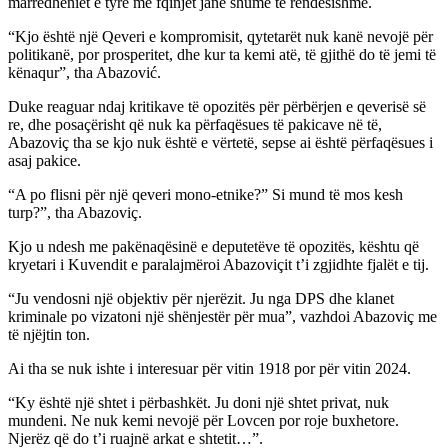
marrëdhëniet e tyre me fqinjët janë shumë të rëndësishme.
“Kjo është një Qeveri e kompromisit, qytetarët nuk kanë nevojë për
politikanë, por prosperitet, dhe kur ta kemi atë, të gjithë do të jemi të
kënaqur”, tha Abazović.
Duke reaguar ndaj kritikave të opozitës për përbërjen e qeverisë së
re, dhe posaçërisht që nuk ka përfaqësues të pakicave në të,
Abazoviç tha se kjo nuk është e vërtetë, sepse ai është përfaqësues i
asaj pakice.
“A po flisni për një qeveri mono-etnike?” Si mund të mos kesh
turp?”, tha Abazoviç.
Kjo u ndesh me pakënaqësinë e deputetëve të opozitës, kështu që
kryetari i Kuvendit e paralajmëroi Abazoviçit t’i zgjidhte fjalët e tij.
“Ju vendosni një objektiv për njerëzit. Ju nga DPS dhe klanet
kriminale po vizatoni një shënjestër për mua”, vazhdoi Abazoviç me
të njëjtin ton.
Ai tha se nuk ishte i interesuar për vitin 1918 por për vitin 2024.
“Ky është një shtet i përbashkët. Ju doni një shtet privat, nuk
mundeni. Ne nuk kemi nevojë për Lovcen por roje buxhetore.
Njerëz që do t’i ruajnë arkat e shtetit…”.