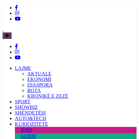
LAJME
AKTUALE
EKONOMI
DIASPORA
BOTA
KRONIKË E ZEZË
SPORT
SHOWBIZ
SHËNDETËSI
AUTO&TECH
KURIOZITETE
JOBS
GUIDE