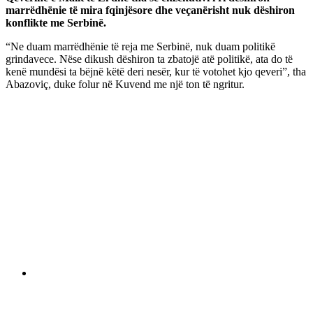
marrëdhënie të mira fqinjësore dhe veçanërisht nuk dëshiron
konflikte me Serbinë.
“Ne duam marrëdhënie të reja me Serbinë, nuk duam politikë
grindavece. Nëse dikush dëshiron ta zbatojë atë politikë, ata do të
kenë mundësi ta bëjnë këtë deri nesër, kur të votohet kjo qeveri”, tha
Abazoviç, duke folur në Kuvend me një ton të ngritur.