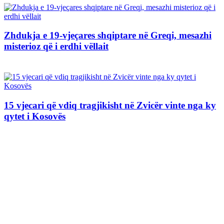
Zhdukja e 19-vjeçares shqiptare në Greqi, mesazhi
misterioz që i erdhi vëllait
15 vjecari që vdiq tragjikisht në Zvicër vinte nga ky
qytet i Kosovës