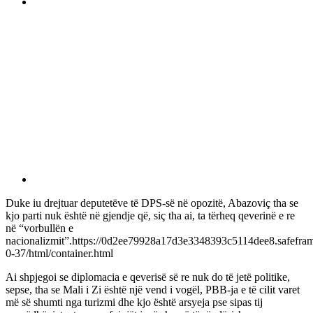
Duke iu drejtuar deputetëve të DPS-së në opozitë, Abazoviç tha se
kjo parti nuk është në gjendje që, siç tha ai, ta tërheq qeverinë e re
në “vorbullën e
nacionalizmit”.https://0d2ee79928a17d3e3348393c5114dee8.safefram
0-37/html/container.html
Ai shpjegoi se diplomacia e qeverisë së re nuk do të jetë politike,
sepse, tha se Mali i Zi është një vend i vogël, PBB-ja e të cilit varet
më së shumti nga turizmi dhe kjo është arsyeja pse sipas tij