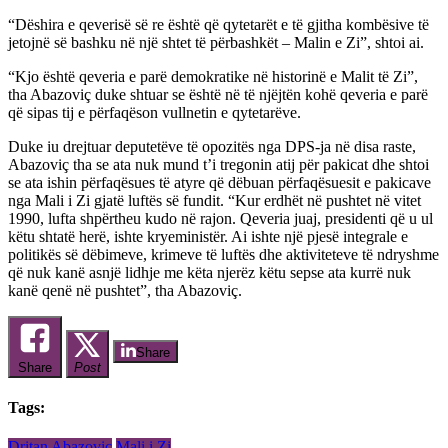
“Dëshira e qeverisë së re është që qytetarët e të gjitha kombësive të
jetojnë së bashku në një shtet të përbashkët – Malin e Zi”, shtoi ai.
“Kjo është qeveria e parë demokratike në historinë e Malit të Zi”,
tha Abazoviç duke shtuar se është në të njëjtën kohë qeveria e parë
që sipas tij e përfaqëson vullnetin e qytetarëve.
Duke iu drejtuar deputetëve të opozitës nga DPS-ja në disa raste,
Abazoviç tha se ata nuk mund t’i tregonin atij për pakicat dhe shtoi
se ata ishin përfaqësues të atyre që dëbuan përfaqësuesit e pakicave
nga Mali i Zi gjatë luftës së fundit. “Kur erdhët në pushtet në vitet
1990, lufta shpërtheu kudo në rajon. Qeveria juaj, presidenti që u ul
këtu shtatë herë, ishte kryeministër. Ai ishte një pjesë integrale e
politikës së dëbimeve, krimeve të luftës dhe aktiviteteve të ndryshme
që nuk kanë asnjë lidhje me këta njerëz këtu sepse ata kurrë nuk
kanë qenë në pushtet”, tha Abazoviç.
Share
Share
Post
Tags:
Dritan Abazoviç
Mali i Zi