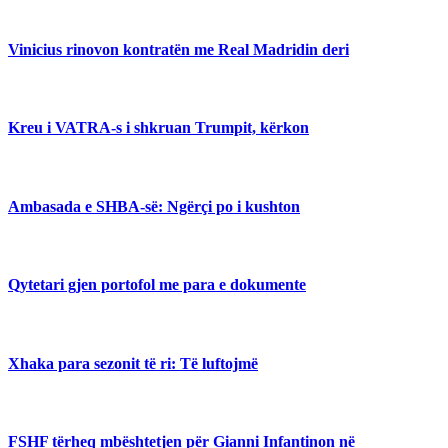
Vinicius rinovon kontratën me Real Madridin deri
Kreu i VATRA-s i shkruan Trumpit, kërkon
Ambasada e SHBA-së: Ngërçi po i kushton
Qytetari gjen portofol me para e dokumente
Xhaka para sezonit të ri: Të luftojmë
FSHF tërheq mbështetjen për Gianni Infantinon në