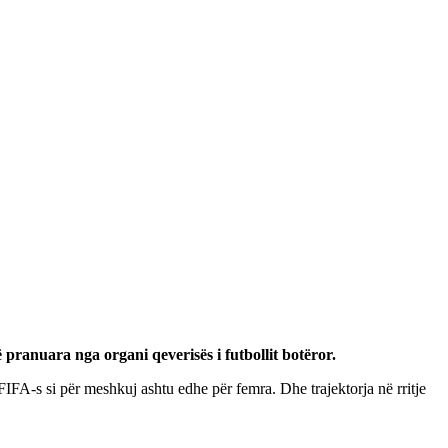
ë pranuara nga organi qeverisës i futbollit botëror.
FIFA-s si për meshkuj ashtu edhe për femra. Dhe trajektorja në rritje