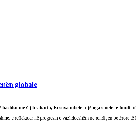
enën globale
Së bashku me Gjibraltarin, Kosova mbetet një nga shtetet e fundit t
shme, e reflektuar në progresin e vazhdueshëm në renditjen botërore të 