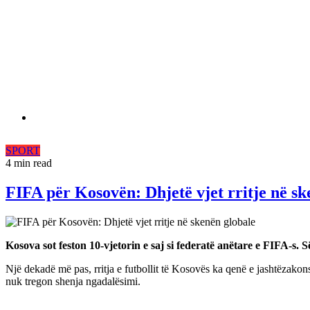
SPORT
4 min read
FIFA për Kosovën: Dhjetë vjet rritje në sk
Kosova sot feston 10-vjetorin e saj si federatë anëtare e FIFA-s. 
Një dekadë më pas, rritja e futbollit të Kosovës ka qenë e jashtëzakon
nuk tregon shenja ngadalësimi.