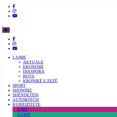
LAJME
AKTUALE
EKONOMI
DIASPORA
BOTA
KRONIKË E ZEZË
SPORT
SHOWBIZ
SHËNDETËSI
AUTO&TECH
KURIOZITETE
JOBS
GUIDE