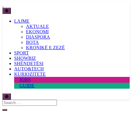
LAJME
AKTUALE
EKONOMI
DIASPORA
BOTA
KRONIKË E ZEZË
SPORT
SHOWBIZ
SHËNDETËSI
AUTO&TECH
KURIOZITETE
JOBS
GUIDE