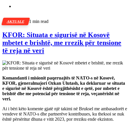
1 min read
AKTUALE
KFOR: Situata e sigurisë në Kosovë
mbetet e brishtë, me rrezik për tensione
të reja në veri
Komandanti i misionit paqeruajtës të NATO-s në Kosovë,
KFOR, gjeneralmajori Ozkan Ulutash, ka deklaruar se situata
e sigurisë në Kosovë është përgjithësisht e qetë, por mbetet e
brishtë dhe me potencial për tensione të reja, veçanërisht në
veri.
Ai i bëri këto komente gjatë një takimi në Bruksel me ambasadorët e
vendeve të NATO-s dhe partnerëve kontribuues, ku theksoi se nuk
është përsëritur dhuna e vitit 2023, por rreziku ende ekziston.