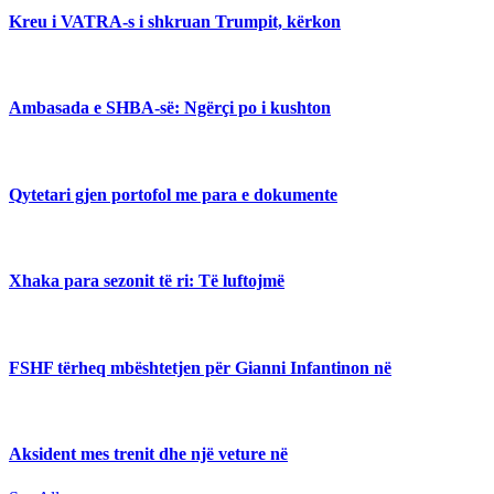
Kreu i VATRA-s i shkruan Trumpit, kërkon
Ambasada e SHBA-së: Ngërçi po i kushton
Qytetari gjen portofol me para e dokumente
Xhaka para sezonit të ri: Të luftojmë
FSHF tërheq mbështetjen për Gianni Infantinon në
Aksident mes trenit dhe një veture në