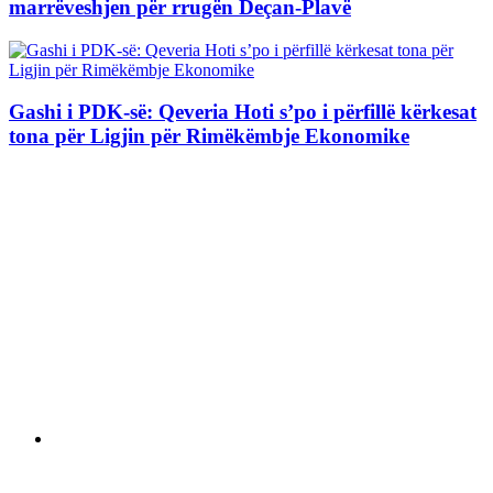
marrëveshjen për rrugën Deçan-Plavë
Gashi i PDK-së: Qeveria Hoti s’po i përfillë kërkesat
tona për Ligjin për Rimëkëmbje Ekonomike