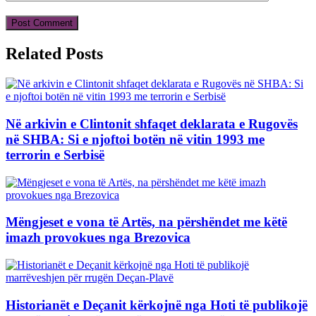
Related Posts
Në arkivin e Clintonit shfaqet deklarata e Rugovës
në SHBA: Si e njoftoi botën në vitin 1993 me
terrorin e Serbisë
Mëngjeset e vona të Artës, na përshëndet me këtë
imazh provokues nga Brezovica
Historianët e Deçanit kërkojnë nga Hoti të publikojë