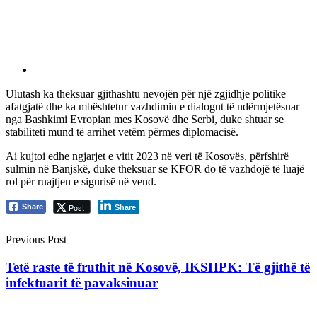
Ulutash ka theksuar gjithashtu nevojën për një zgjidhje politike
afatgjatë dhe ka mbështetur vazhdimin e dialogut të ndërmjetësuar
nga Bashkimi Evropian mes Kosovë dhe Serbi, duke shtuar se
stabiliteti mund të arrihet vetëm përmes diplomacisë.
Ai kujtoi edhe ngjarjet e vitit 2023 në veri të Kosovës, përfshirë
sulmin në Banjskë, duke theksuar se KFOR do të vazhdojë të luajë
rol për ruajtjen e sigurisë në vend.
Post
Share
Share
Previous Post
Tetë raste të fruthit në Kosovë, IKSHPK: Të gjithë të
infektuarit të pavaksinuar