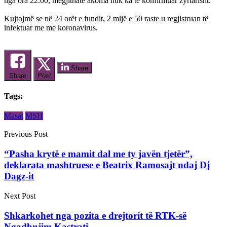
nga ora 22.00, megjithatë akoma nuk ka të konfirmuar zyrtarisht.
Kujtojmë se në 24 orët e fundit, 2 mijë e 50 raste u regjistruan të
infektuar me me koronavirus.
Share
Share
Post
Tags:
Masat
MSH
Previous Post
“Pasha krytë e mamit dal me ty javën tjetër”,
deklarata mashtruese e Beatrix Ramosajt ndaj Dj
Dagz-it
Next Post
Shkarkohet nga pozita e drejtorit të RTK-së
Ngadhnjim Kastrati