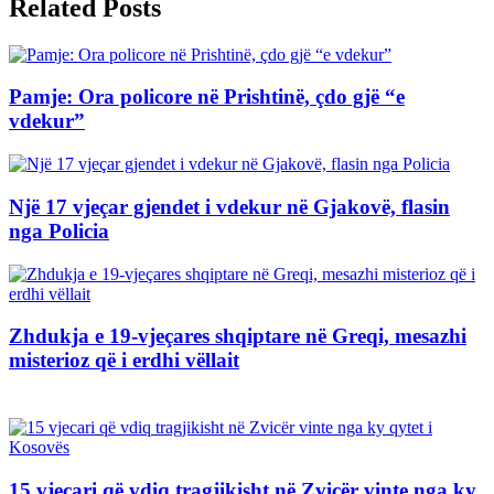
Related Posts
Pamje: Ora policore në Prishtinë, çdo gjë “e
vdekur”
Një 17 vjeçar gjendet i vdekur në Gjakovë, flasin
nga Policia
Zhdukja e 19-vjeçares shqiptare në Greqi, mesazhi
misterioz që i erdhi vëllait
15 vjecari që vdiq tragjikisht në Zvicër vinte nga ky