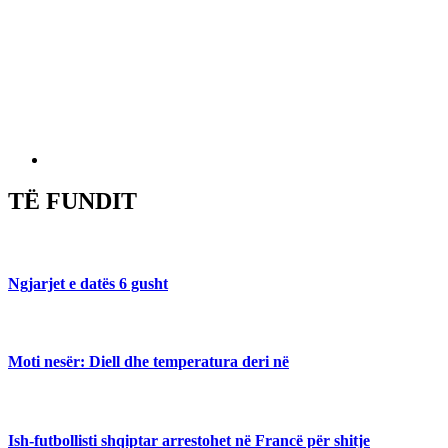
TË FUNDIT
Ngjarjet e datës 6 gusht
Moti nesër: Diell dhe temperatura deri në
Ish-futbollisti shqiptar arrestohet në Francë për shitje