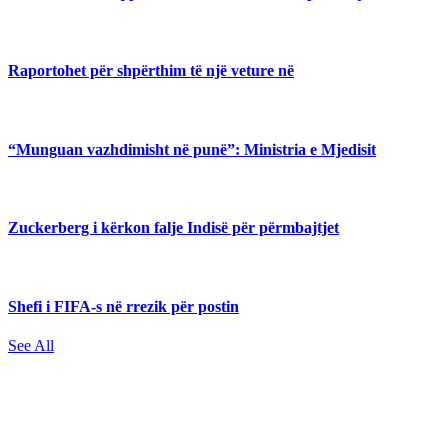
Raportohet për shpërthim të një veture në
“Munguan vazhdimisht në punë”: Ministria e Mjedisit
Zuckerberg i kërkon falje Indisë për përmbajtjet
Shefi i FIFA-s në rrezik për postin
See All