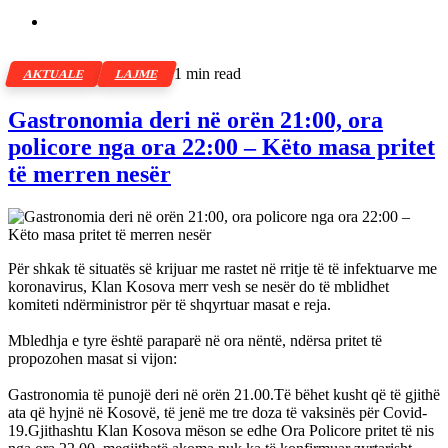
1 min read
AKTUALE
LAJME
Gastronomia deri në orën 21:00, ora
policore nga ora 22:00 – Këto masa pritet
të merren nesër
Për shkak të situatës së krijuar me rastet në rritje të të infektuarve me
koronavirus, Klan Kosova merr vesh se nesër do të mblidhet
komiteti ndërministror për të shqyrtuar masat e reja.
Mbledhja e tyre është paraparë në ora nëntë, ndërsa pritet të
propozohen masat si vijon:
Gastronomia të punojë deri në orën 21.00.Të bëhet kusht që të gjithë
ata që hyjnë në Kosovë, të jenë me tre doza të vaksinës për Covid-
19.Gjithashtu Klan Kosova mëson se edhe Ora Policore pritet të nis