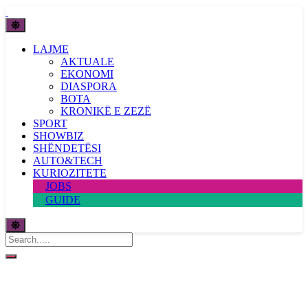
LAJME
AKTUALE
EKONOMI
DIASPORA
BOTA
KRONIKË E ZEZË
SPORT
SHOWBIZ
SHËNDETËSI
AUTO&TECH
KURIOZITETE
JOBS
GUIDE