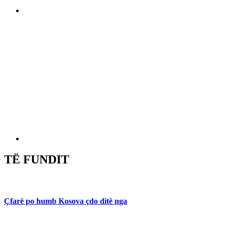
TË FUNDIT
Çfarë po humb Kosova çdo ditë nga