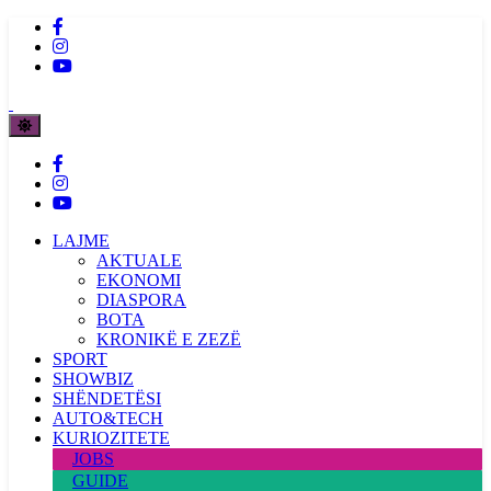
LAJME
AKTUALE
EKONOMI
DIASPORA
BOTA
KRONIKË E ZEZË
SPORT
SHOWBIZ
SHËNDETËSI
AUTO&TECH
KURIOZITETE
JOBS
GUIDE