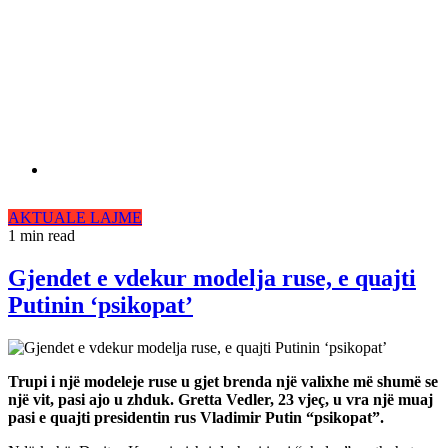
AKTUALE
LAJME
1 min read
Gjendet e vdekur modelja ruse, e quajti
Putinin ‘psikopat’
Trupi i një modeleje ruse u gjet brenda një valixhe më shumë se
një vit, pasi ajo u zhduk. Gretta Vedler, 23 vjeç, u vra një muaj
pasi e quajti presidentin rus Vladimir Putin “psikopat”.