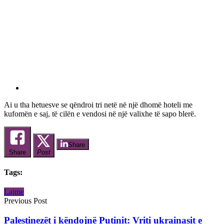
Ai u tha hetuesve se qëndroi tri netë në një dhomë hoteli me
kufomën e saj, të cilën e vendosi në një valixhe të sapo blerë.
Share
Share
Post
Tags:
Lajme
Previous Post
Palestinezët i këndojnë Putinit: Vriti ukrainasit e