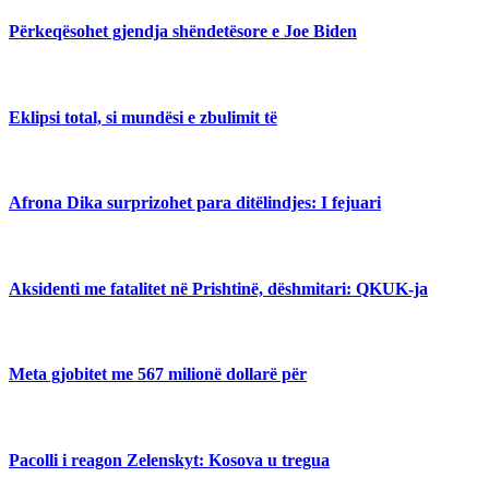
Përkeqësohet gjendja shëndetësore e Joe Biden
Eklipsi total, si mundësi e zbulimit të
Afrona Dika surprizohet para ditëlindjes: I fejuari
Aksidenti me fatalitet në Prishtinë, dëshmitari: QKUK-ja
Meta gjobitet me 567 milionë dollarë për
Pacolli i reagon Zelenskyt: Kosova u tregua