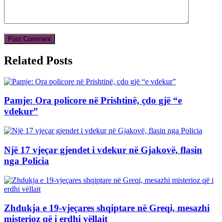
Related Posts
Pamje: Ora policore në Prishtinë, çdo gjë “e
vdekur”
Një 17 vjeçar gjendet i vdekur në Gjakovë, flasin
nga Policia
Zhdukja e 19-vjeçares shqiptare në Greqi, mesazhi
misterioz që i erdhi vëllait