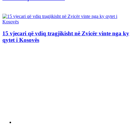
15 vjecari që vdiq tragjikisht në Zvicër vinte nga ky
qytet i Kosovës