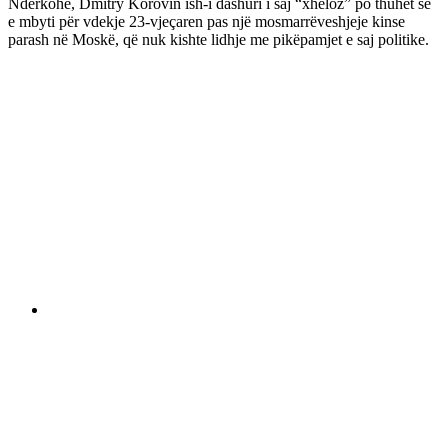
Ndërkohë, Dmitry Korovin ish-i dashuri i saj “xheloz” po thuhet se
e mbyti për vdekje 23-vjeçaren pas një mosmarrëveshjeje kinse
parash në Moskë, që nuk kishte lidhje me pikëpamjet e saj politike.