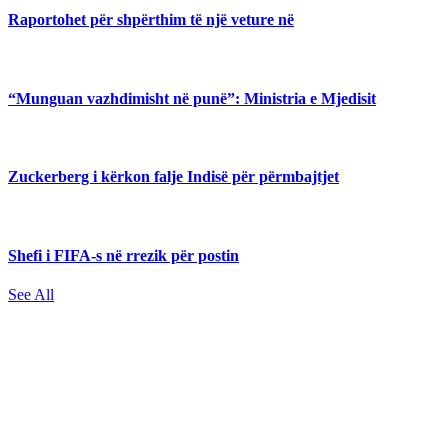
Raportohet për shpërthim të një veture në
“Munguan vazhdimisht në punë”: Ministria e Mjedisit
Zuckerberg i kërkon falje Indisë për përmbajtjet
Shefi i FIFA-s në rrezik për postin
See All