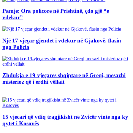
Pamje: Ora policore në Prishtinë, çdo gjë “e
vdekur”
Një 17 vjeçar gjendet i vdekur në Gjakovë, flasin
nga Policia
Zhdukja e 19-vjeçares shqiptare në Greqi, mesazhi
misterioz që i erdhi vëllait
15 vjecari që vdiq tragjikisht në Zvicër vinte nga ky
qytet i Kosovës