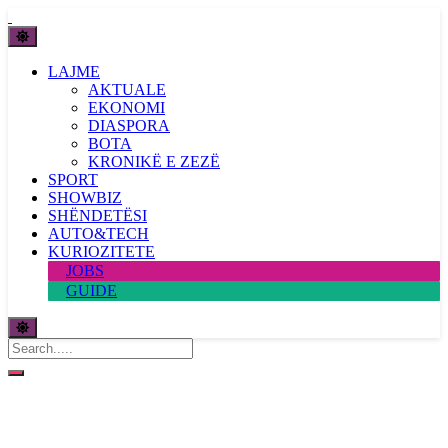
LAJME
AKTUALE
EKONOMI
DIASPORA
BOTA
KRONIKË E ZEZË
SPORT
SHOWBIZ
SHËNDETËSI
AUTO&TECH
KURIOZITETE
JOBS
GUIDE