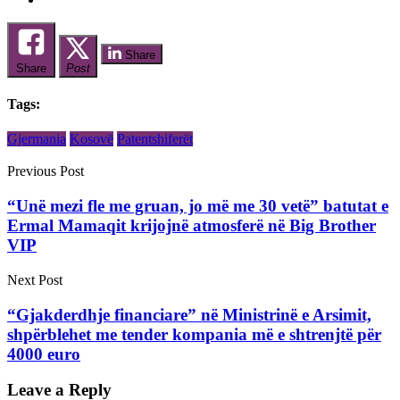
Share
Share
Post
Tags:
Gjermania
Kosovë
Patentshiferët
Previous Post
“Unë mezi fle me gruan, jo më me 30 vetë” batutat e
Ermal Mamaqit krijojnë atmosferë në Big Brother
VIP
Next Post
“Gjakderdhje financiare” në Ministrinë e Arsimit,
shpërblehet me tender kompania më e shtrenjtë për
4000 euro
Leave a Reply