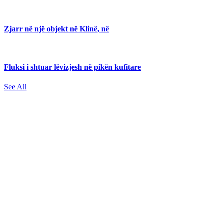
Zjarr në një objekt në Klinë, në
Fluksi i shtuar lëvizjesh në pikën kufitare
See All