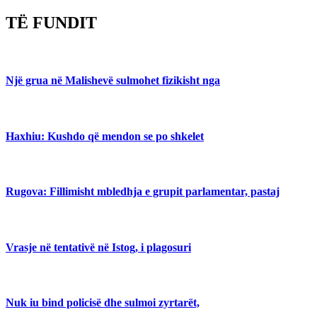
TË FUNDIT
Një grua në Malishevë sulmohet fizikisht nga
Haxhiu: Kushdo që mendon se po shkelet
Rugova: Fillimisht mbledhja e grupit parlamentar, pastaj
Vrasje në tentativë në Istog, i plagosuri
Nuk iu bind policisë dhe sulmoi zyrtarët,