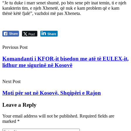
“Je tu duke i marr senet shumë, po bën sene për inat temin, ti e njeh
karakterin tim, e njeh Xhenetë, që nuk e kam problem që e kam
thënë këtë fjalë”, vazhdoi më pas Xheneta.
Post
Share
Share
Previous Post
Komandanti i KFOR-it bisedon me atë të EULEX-it,
lidhur me sigurinë në Kosovë
Next Post
Moti për sot në Kosovë, Shqipëri e Rajon
Leave a Reply
Your email address will not be published.
Required fields are
marked
*