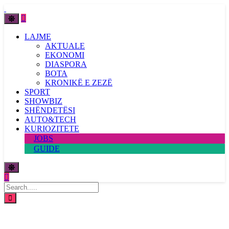
LAJME
AKTUALE
EKONOMI
DIASPORA
BOTA
KRONIKË E ZEZË
SPORT
SHOWBIZ
SHËNDETËSI
AUTO&TECH
KURIOZITETE
JOBS
GUIDE