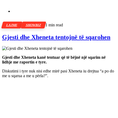
1 min read
LAJME
SHOWBIZ
Gjesti dhe Xheneta tentojnë të sqarohen
Gjesti dhe Xheneta kanë tentuar që të bëjnë një sqarim në
lidhje me raportin e tyre.
Diskutimi i tyre nuk nisi edhe mirë pasi Xheneta iu drejtua “a po do
me u sqarua a me u përla?”.