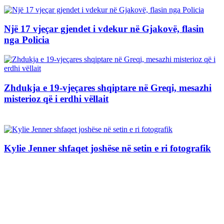
Një 17 vjeçar gjendet i vdekur në Gjakovë, flasin
nga Policia
Zhdukja e 19-vjeçares shqiptare në Greqi, mesazhi
misterioz që i erdhi vëllait
Kylie Jenner shfaqet joshëse në setin e ri fotografik