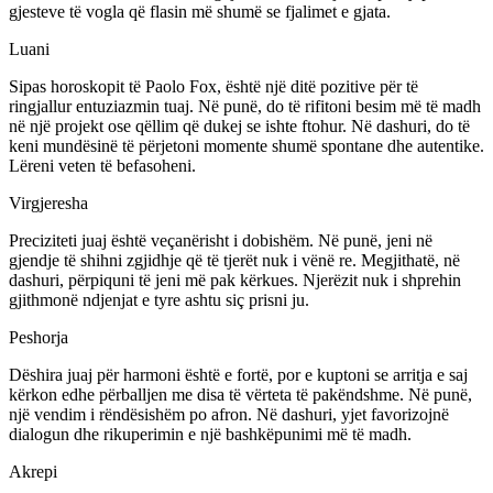
gjesteve të vogla që flasin më shumë se fjalimet e gjata.
Luani
Sipas horoskopit të Paolo Fox, është një ditë pozitive për të
ringjallur entuziazmin tuaj. Në punë, do të rifitoni besim më të madh
në një projekt ose qëllim që dukej se ishte ftohur. Në dashuri, do të
keni mundësinë të përjetoni momente shumë spontane dhe autentike.
Lëreni veten të befasoheni.
Virgjeresha
Preciziteti juaj është veçanërisht i dobishëm. Në punë, jeni në
gjendje të shihni zgjidhje që të tjerët nuk i vënë re. Megjithatë, në
dashuri, përpiquni të jeni më pak kërkues. Njerëzit nuk i shprehin
gjithmonë ndjenjat e tyre ashtu siç prisni ju.
Peshorja
Dëshira juaj për harmoni është e fortë, por e kuptoni se arritja e saj
kërkon edhe përballjen me disa të vërteta të pakëndshme. Në punë,
një vendim i rëndësishëm po afron. Në dashuri, yjet favorizojnë
dialogun dhe rikuperimin e një bashkëpunimi më të madh.
Akrepi