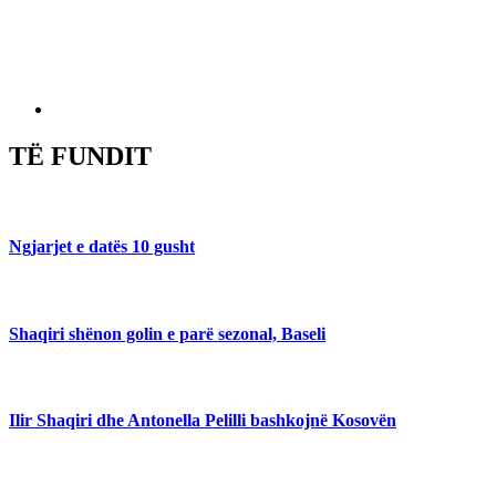
TË FUNDIT
Ngjarjet e datës 10 gusht
Shaqiri shënon golin e parë sezonal, Baseli
Ilir Shaqiri dhe Antonella Pelilli bashkojnë Kosovën