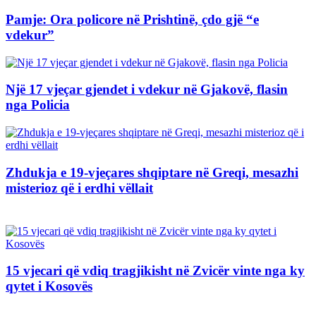
Pamje: Ora policore në Prishtinë, çdo gjë “e
vdekur”
Një 17 vjeçar gjendet i vdekur në Gjakovë, flasin
nga Policia
Zhdukja e 19-vjeçares shqiptare në Greqi, mesazhi
misterioz që i erdhi vëllait
15 vjecari që vdiq tragjikisht në Zvicër vinte nga ky
qytet i Kosovës