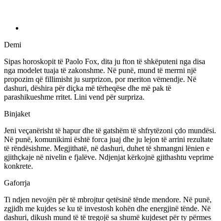
Demi
Sipas horoskopit të Paolo Fox, dita ju fton të shkëputeni nga disa
nga modelet tuaja të zakonshme. Në punë, mund të merrni një
propozim që fillimisht ju surprizon, por meriton vëmendje. Në
dashuri, dëshira për diçka më tërheqëse dhe më pak të
parashikueshme rritet. Lini vend për surpriza.
Binjaket
Jeni veçanërisht të hapur dhe të gatshëm të shfrytëzoni çdo mundësi.
Në punë, komunikimi është forca juaj dhe ju lejon të arrini rezultate
të rëndësishme. Megjithatë, në dashuri, duhet të shmangni lënien e
gjithçkaje në nivelin e fjalëve. Ndjenjat kërkojnë gjithashtu veprime
konkrete.
Gaforrja
Ti ndjen nevojën për të mbrojtur qetësinë tënde mendore. Në punë,
zgjidh me kujdes se ku të investosh kohën dhe energjinë tënde. Në
dashuri, dikush mund të të tregojë sa shumë kujdeset për ty përmes