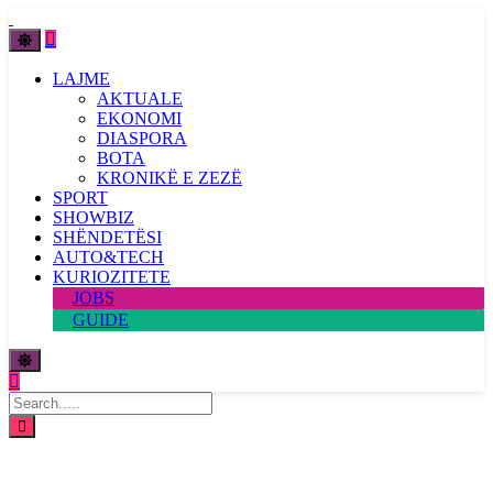
LAJME
AKTUALE
EKONOMI
DIASPORA
BOTA
KRONIKË E ZEZË
SPORT
SHOWBIZ
SHËNDETËSI
AUTO&TECH
KURIOZITETE
JOBS
GUIDE