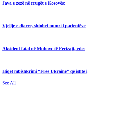
Java e zezë në rrugët e Kosovës:
Vjellje e diarre, shtohet numri i pacientëve
Aksident fatal në Muhovc të Ferizajt, vdes
Hiqet mbishkrimi “Free Ukraine” që ishte i
See All