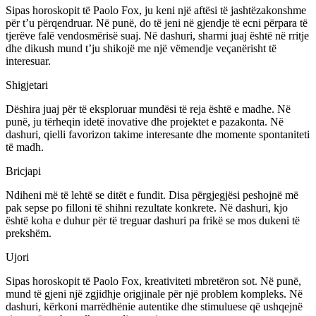
Sipas horoskopit të Paolo Fox, ju keni një aftësi të jashtëzakonshme
për t’u përqendruar. Në punë, do të jeni në gjendje të ecni përpara të
tjerëve falë vendosmërisë suaj. Në dashuri, sharmi juaj është në rritje
dhe dikush mund t’ju shikojë me një vëmendje veçanërisht të
interesuar.
Shigjetari
Dëshira juaj për të eksploruar mundësi të reja është e madhe. Në
punë, ju tërheqin idetë inovative dhe projektet e pazakonta. Në
dashuri, qielli favorizon takime interesante dhe momente spontaniteti
të madh.
Bricjapi
Ndiheni më të lehtë se ditët e fundit. Disa përgjegjësi peshojnë më
pak sepse po filloni të shihni rezultate konkrete. Në dashuri, kjo
është koha e duhur për të treguar dashuri pa frikë se mos dukeni të
prekshëm.
Ujori
Sipas horoskopit të Paolo Fox, kreativiteti mbretëron sot. Në punë,
mund të gjeni një zgjidhje origjinale për një problem kompleks. Në
dashuri, kërkoni marrëdhënie autentike dhe stimuluese që ushqejnë