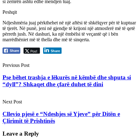
si zemrën ashtu edhe mendjen tuaj.
Peshqit
Ndjeshmëria juaj përkthehet në një aftësi të shkëlqyer për të kuptuar
të tjerët. Në punë, jeni në gjendje të krijoni një atmosferë më të qetë
përreth jush. Në dashuri, ka një ëmbëlsi të veçantë që i bën
marrëdhëniet më të thella dhe më të sinqerta.
Post
Share
Share
Previous Post
Pse bëhet trashja e lëkurës në këmbë dhe shputa si
“dyll”? Shkaqet dhe çfarë duhet të dini
Next Post
Cllevio pjesë e “Ndeshjes së Yjeve” për Ditën e
Çlirimit të Prishtinës
Leave a Reply