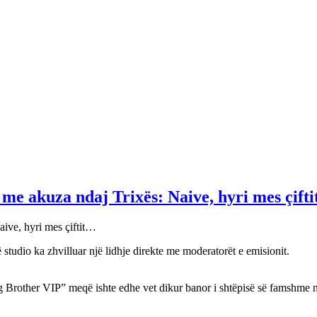
j me akuza ndaj Trixës: Naive, hyri mes çift
studio ka zhvilluar një lidhje direkte me moderatorët e emisionit.
g Brother VIP” meqë ishte edhe vet dikur banor i shtëpisë së famshme n