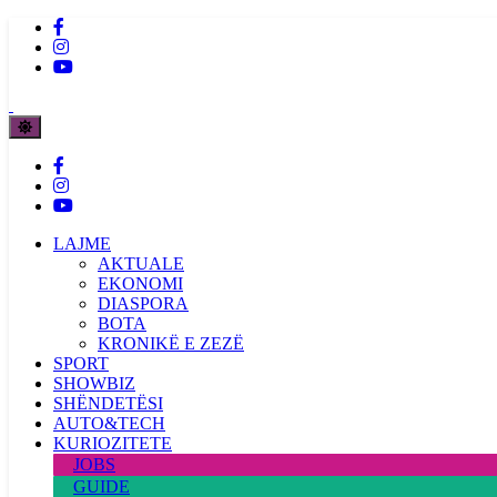
LAJME
AKTUALE
EKONOMI
DIASPORA
BOTA
KRONIKË E ZEZË
SPORT
SHOWBIZ
SHËNDETËSI
AUTO&TECH
KURIOZITETE
JOBS
GUIDE