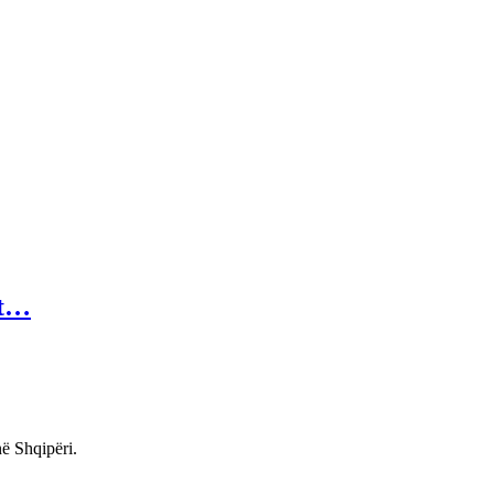
it…
ë Shqipëri.