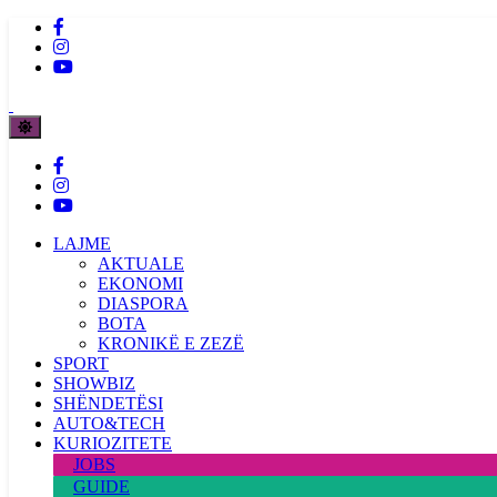
LAJME
AKTUALE
EKONOMI
DIASPORA
BOTA
KRONIKË E ZEZË
SPORT
SHOWBIZ
SHËNDETËSI
AUTO&TECH
KURIOZITETE
JOBS
GUIDE