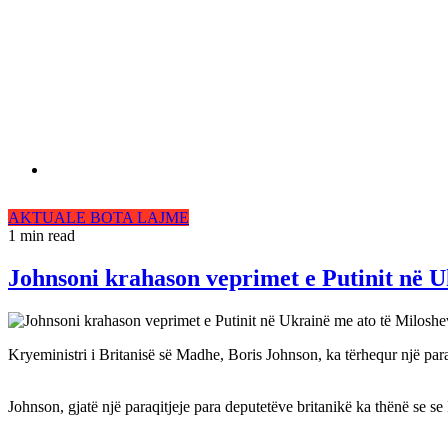
AKTUALE
BOTA
LAJME
1 min read
Johnsoni krahason veprimet e Putinit në U
Kryeministri i Britanisë së Madhe, Boris Johnson, ka tërhequr një par
Johnson, gjatë një paraqitjeje para deputetëve britanikë ka thënë se se 