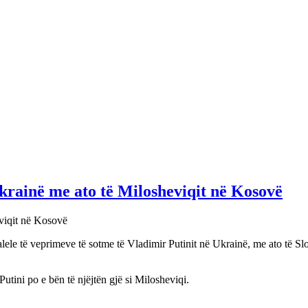
krainë me ato të Milosheviqit në Kosovë
alele të veprimeve të sotme të Vladimir Putinit në Ukrainë, me ato të 
Putini po e bën të njëjtën gjë si Milosheviqi.