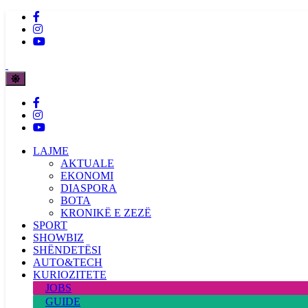
LAJME
AKTUALE
EKONOMI
DIASPORA
BOTA
KRONIKË E ZEZË
SPORT
SHOWBIZ
SHËNDETËSI
AUTO&TECH
KURIOZITETE
JOBS
GUIDE