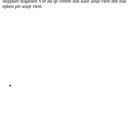
shqiptare llogariten VIP ata që vërtetë nuk kanë asnjë vlerë dhe nuk
njihen për asnjë vlerë.