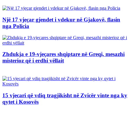
Një 17 vjeçar gjendet i vdekur në Gjakovë, flasin
nga Policia
Zhdukja e 19-vjeçares shqiptare në Greqi, mesazhi
misterioz që i erdhi vëllait
15 vjecari që vdiq tragjikisht në Zvicër vinte nga ky
qytet i Kosovës