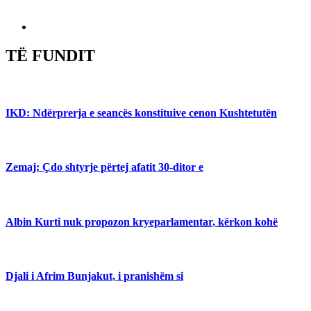
TË FUNDIT
IKD: Ndërprerja e seancës konstituive cenon Kushtetutën
Zemaj: Çdo shtyrje përtej afatit 30-ditor e
Albin Kurti nuk propozon kryeparlamentar, kërkon kohë
Djali i Afrim Bunjakut, i pranishëm si