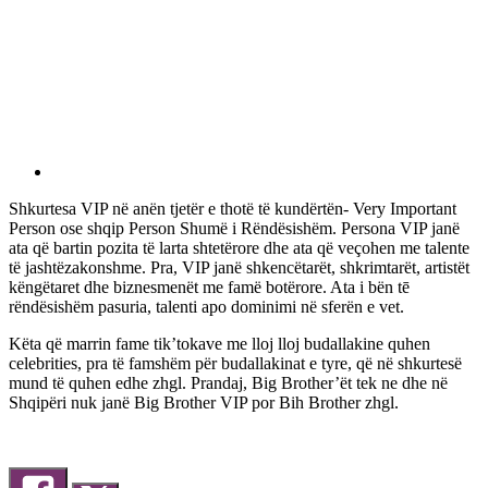
Shkurtesa VIP në anën tjetër e thotë të kundërtën- Very Important
Person ose shqip Person Shumë i Rëndësishëm. Persona VIP janë
ata që bartin pozita të larta shtetërore dhe ata që veçohen me talente
të jashtëzakonshme. Pra, VIP janë shkencëtarët, shkrimtarët, artistët
këngëtaret dhe biznesmenët me famë botërore. Ata i bën tē
rëndësishëm pasuria, talenti apo dominimi në sferën e vet.
Këta që marrin fame tik’tokave me lloj lloj budallakine quhen
celebrities, pra të famshëm për budallakinat e tyre, që në shkurtesë
mund të quhen edhe zhgl. Prandaj, Big Brother’ët tek ne dhe në
Shqipëri nuk janë Big Brother VIP por Bih Brother zhgl.