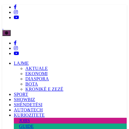
LAJME
AKTUALE
EKONOMI
DIASPORA
BOTA
KRONIKË E ZEZË
SPORT
SHOWBIZ
SHËNDETËSI
AUTO&TECH
KURIOZITETE
JOBS
GUIDE