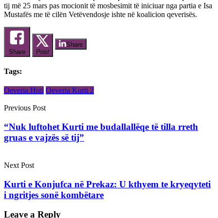
tij më 25 mars pas mocionit të mosbesimit të iniciuar nga partia e Isa
Mustafës me të cilën Vetëvendosje ishte në koalicion qeverisës.
Share
Share
Post
Tags:
Qeveria Hoti
Qeveria Kurti 2
Previous Post
“Nuk luftohet Kurti me budallallëqe të tilla rreth
gruas e vajzës së tij”
Next Post
Kurti e Konjufca në Prekaz: U kthyem te kryeqyteti
i ngritjes sonë kombëtare
Leave a Reply