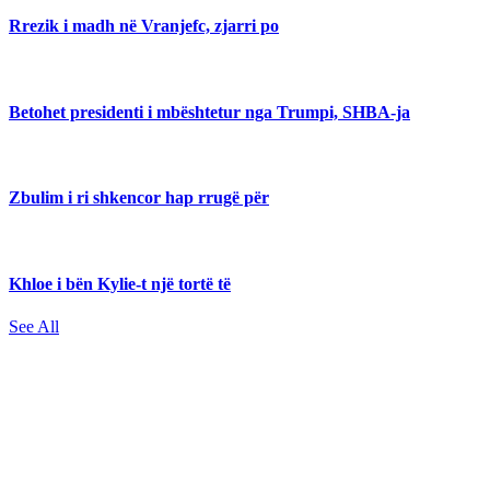
Rrezik i madh në Vranjefc, zjarri po
Betohet presidenti i mbështetur nga Trumpi, SHBA-ja
Zbulim i ri shkencor hap rrugë për
Khloe i bën Kylie-t një tortë të
See All