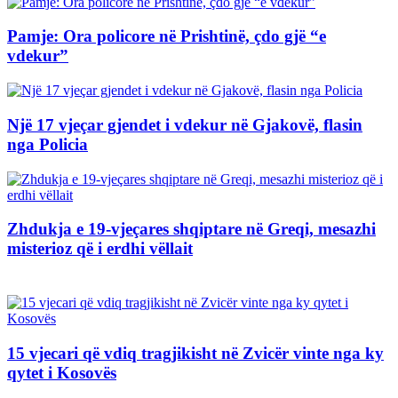
Pamje: Ora policore në Prishtinë, çdo gjë “e
vdekur”
Një 17 vjeçar gjendet i vdekur në Gjakovë, flasin
nga Policia
Zhdukja e 19-vjeçares shqiptare në Greqi, mesazhi
misterioz që i erdhi vëllait
15 vjecari që vdiq tragjikisht në Zvicër vinte nga ky
qytet i Kosovës