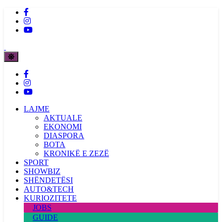
LAJME
AKTUALE
EKONOMI
DIASPORA
BOTA
KRONIKË E ZEZË
SPORT
SHOWBIZ
SHËNDETËSI
AUTO&TECH
KURIOZITETE
JOBS
GUIDE