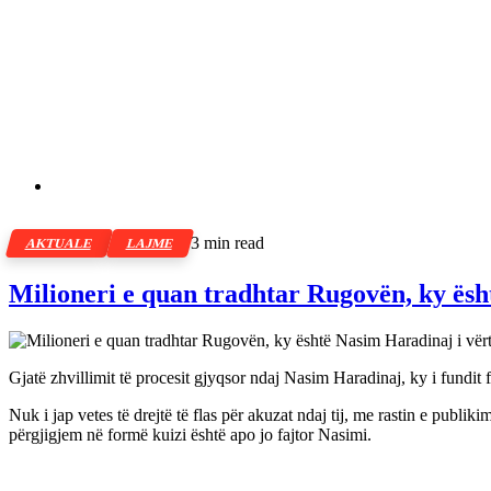
3 min read
AKTUALE
LAJME
Milioneri e quan tradhtar Rugovën, ky ësh
Gjatë zhvillimit të procesit gjyqsor ndaj Nasim Haradinaj, ky i fundit fi
Nuk i jap vetes të drejtë të flas për akuzat ndaj tij, me rastin e publi
përgjigjem në formë kuizi është apo jo fajtor Nasimi.