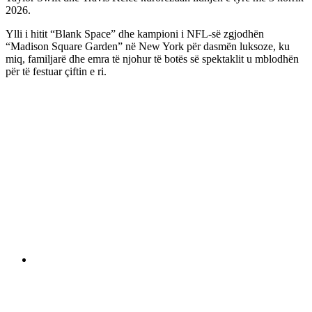
2026.
Ylli i hitit “Blank Space” dhe kampioni i NFL-së zgjodhën
“Madison Square Garden” në New York për dasmën luksoze, ku
miq, familjarë dhe emra të njohur të botës së spektaklit u mblodhën
për të festuar çiftin e ri.