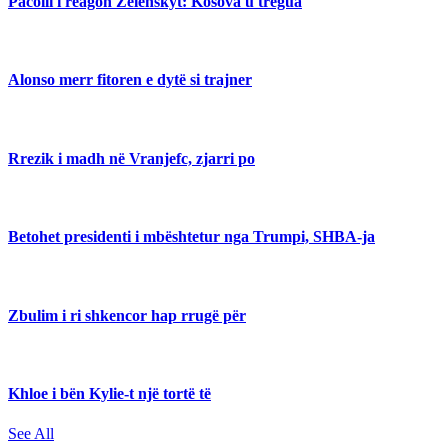
Pacolli i reagon Zelenskyt: Kosova u tregua
Alonso merr fitoren e dytë si trajner
Rrezik i madh në Vranjefc, zjarri po
Betohet presidenti i mbështetur nga Trumpi, SHBA-ja
Zbulim i ri shkencor hap rrugë për
Khloe i bën Kylie-t një tortë të
See All