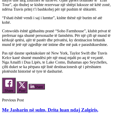
natyrë dhe larg zhurmës së turneve. Gjatë pjesës britanike të “Eras
Tour”, ajo thuhej se kishte rezervuar një shtëpi luksoze në këtë zonë,
ndërsa Travis pritej t’i bashkohej për një pushim të shkurtër.
“Fshati është vendi i saj i lumtur”, kishte thënë një burim në atë
kohë.
Cotswolds është gjithashtu pranë “Soho Farmhouse”, klubit privat të
preferuar nga shumë personazhe të famshëm. Për një çift që mund të
kërkojë qetësi, ajër të pastër dhe privatësi, ky destinacion britanik
mund të jetë një zgjedhje më intime dhe më pak e parashikueshme.
Pas një dasme spektakolare në New York, Taylor Swift dhe Travis
Kelce kanë shumë mundësi për një muaj mjalti po aq të veçantë.
Nga Amalfi i Dua Lipës, te Lake Como, Bahamas apo Seychelles,
çifti duket se ka përpara një listë destinacionesh që i përshtaten
plotësisht historisë së tyre të dashurisë.
Share
Share
Post
Previous Post
Me Jasharin në sulm, Drita luan ndaj Zalgiris,