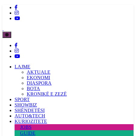
LAJME
AKTUALE
EKONOMI
DIASPORA
BOTA
KRONIKË E ZEZË
SPORT
SHOWBIZ
SHËNDETËSI
AUTO&TECH
KURIOZITETE
JOBS
GUIDE