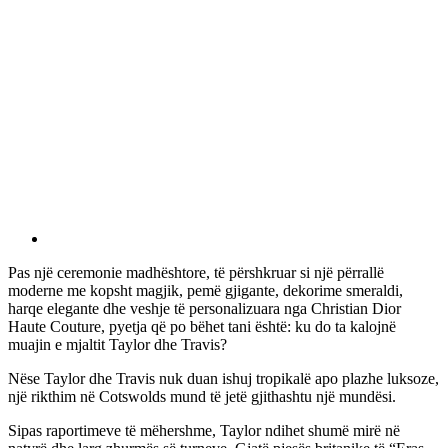
Pas një ceremonie madhështore, të përshkruar si një përrallë
moderne me kopsht magjik, pemë gjigante, dekorime smeraldi,
harqe elegante dhe veshje të personalizuara nga Christian Dior
Haute Couture, pyetja që po bëhet tani është: ku do ta kalojnë
muajin e mjaltit Taylor dhe Travis?
Nëse Taylor dhe Travis nuk duan ishuj tropikalë apo plazhe luksoze,
një rikthim në Cotswolds mund të jetë gjithashtu një mundësi.
Sipas raportimeve të mëhershme, Taylor ndihet shumë mirë në