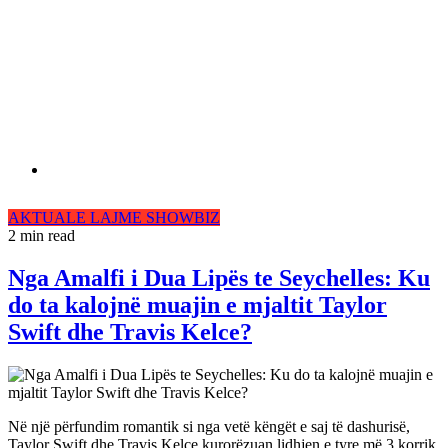
AKTUALE
LAJME
SHOWBIZ
2 min read
Nga Amalfi i Dua Lipës te Seychelles: Ku
do ta kalojnë muajin e mjaltit Taylor
Swift dhe Travis Kelce?
Në një përfundim romantik si nga vetë këngët e saj të dashurisë,
Taylor Swift dhe Travis Kelce kurorëzuan lidhjen e tyre më 3 korrik