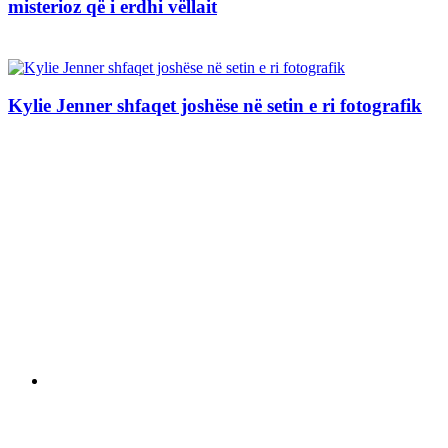
misterioz që i erdhi vëllait
Kylie Jenner shfaqet joshëse në setin e ri fotografik