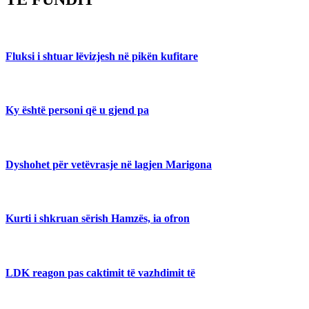
Fluksi i shtuar lëvizjesh në pikën kufitare
Ky është personi që u gjend pa
Dyshohet për vetëvrasje në lagjen Marigona
Kurti i shkruan sërish Hamzës, ia ofron
LDK reagon pas caktimit të vazhdimit të