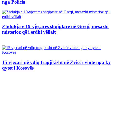
nga Policia
Zhdukja e 19-vjeçares shqiptare në Greqi, mesazhi
misterioz që i erdhi vëllait
15 vjecari që vdiq tragjikisht në Zvicër vinte nga ky
qytet i Kosovës