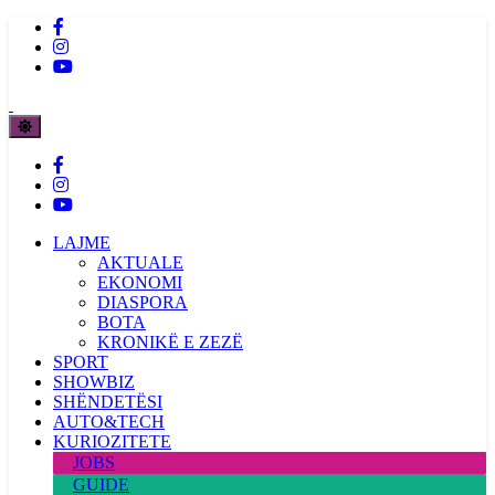
LAJME
AKTUALE
EKONOMI
DIASPORA
BOTA
KRONIKË E ZEZË
SPORT
SHOWBIZ
SHËNDETËSI
AUTO&TECH
KURIOZITETE
JOBS
GUIDE