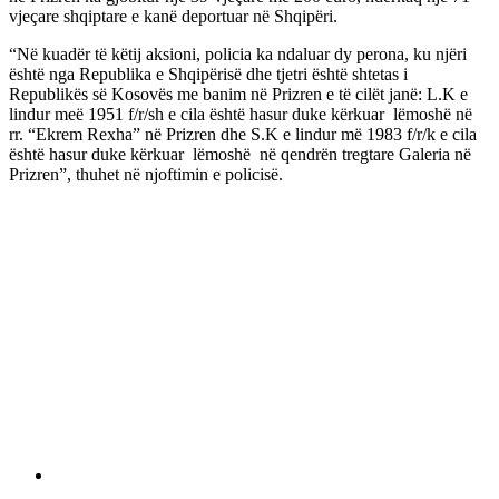
vjeçare shqiptare e kanë deportuar në Shqipëri.
“Në kuadër të këtij aksioni, policia ka ndaluar dy perona, ku njëri
është nga Republika e Shqipërisë dhe tjetri është shtetas i
Republikës së Kosovës me banim në Prizren e të cilët janë: L.K e
lindur meë 1951 f/r/sh e cila është hasur duke kërkuar lëmoshë në
rr. “Ekrem Rexha” në Prizren dhe S.K e lindur më 1983 f/r/k e cila
është hasur duke kërkuar lëmoshë në qendrën tregtare Galeria në
Prizren”, thuhet në njoftimin e policisë.