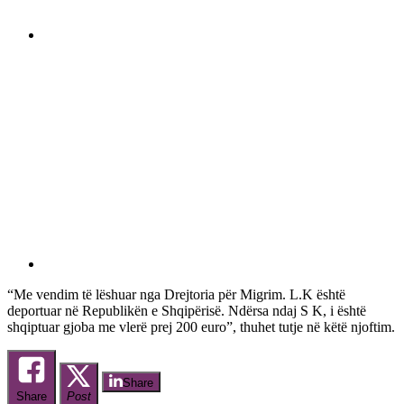
“Me vendim të lëshuar nga Drejtoria për Migrim. L.K është
deportuar në Republikën e Shqipërisë. Ndërsa ndaj S K, i është
shqiptuar gjoba me vlerë prej 200 euro”, thuhet tutje në këtë njoftim.
Share
Share
Post