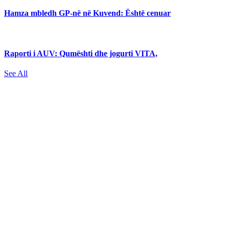
Hamza mbledh GP-në në Kuvend: Është cenuar
Raporti i AUV: Qumështi dhe jogurti VITA,
See All