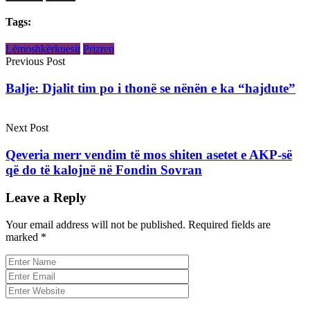
Tags:
Lëmoshkërkuesit
Prizren
Previous Post
Balje: Djalit tim po i thonë se nënën e ka “hajdute”
Next Post
Qeveria merr vendim të mos shiten asetet e AKP-së
që do të kalojnë në Fondin Sovran
Leave a Reply
Your email address will not be published.
Required fields are
marked
*