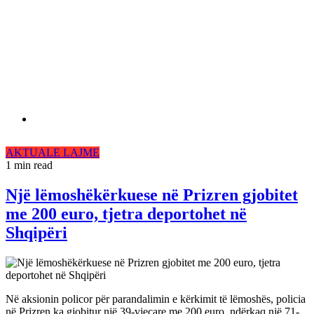
AKTUALE
LAJME
1 min read
Një lëmoshëkërkuese në Prizren gjobitet
me 200 euro, tjetra deportohet në
Shqipëri
Në aksionin policor për parandalimin e kërkimit të lëmoshës, policia
në Prizren ka gjobitur një 39-vjeçare me 200 euro, ndërkaq një 71-