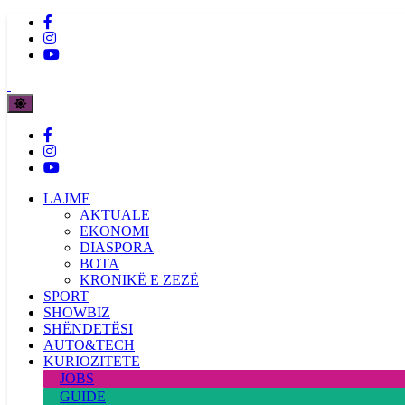
LAJME
AKTUALE
EKONOMI
DIASPORA
BOTA
KRONIKË E ZEZË
SPORT
SHOWBIZ
SHËNDETËSI
AUTO&TECH
KURIOZITETE
JOBS
GUIDE