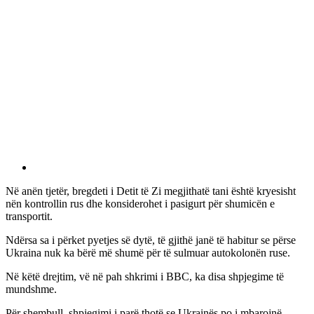
Në anën tjetër, bregdeti i Detit të Zi megjithatë tani është kryesisht
nën kontrollin rus dhe konsiderohet i pasigurt për shumicën e
transportit.
Ndërsa sa i përket pyetjes së dytë, të gjithë janë të habitur se përse
Ukraina nuk ka bërë më shumë për të sulmuar autokolonën ruse.
Në këtë drejtim, vë në pah shkrimi i BBC, ka disa shpjegime të
mundshme.
Për shembull, shpjegimi i parë thotë se Ukrainës po i mbarojnë