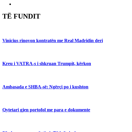
TË FUNDIT
Vinicius rinovon kontratën me Real Madridin deri
Kreu i VATRA-s i shkruan Trumpit, kërkon
Ambasada e SHBA-së: Ngërçi po i kushton
Qytetari gjen portofol me para e dokumente