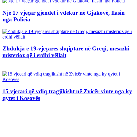
Një 17 vjeçar gjendet i vdekur në Gjakovë, flasin
nga Policia
Zhdukja e 19-vjeçares shqiptare në Greqi, mesazhi
misterioz që i erdhi vëllait
15 vjecari që vdiq tragjikisht në Zvicër vinte nga ky
qytet i Kosovës