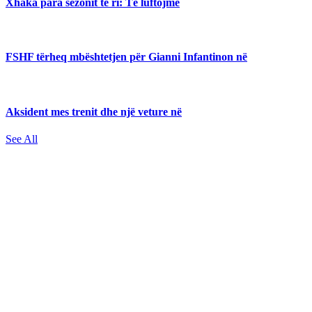
Xhaka para sezonit të ri: Të luftojmë
FSHF tërheq mbështetjen për Gianni Infantinon në
Aksident mes trenit dhe një veture në
See All