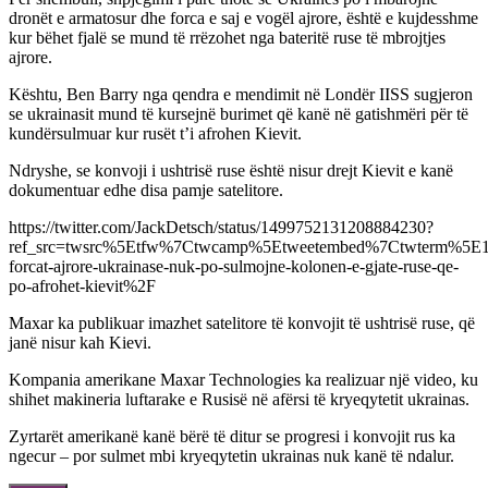
dronët e armatosur dhe forca e saj e vogël ajrore, është e kujdesshme
kur bëhet fjalë se mund të rrëzohet nga bateritë ruse të mbrojtjes
ajrore.
Kështu, Ben Barry nga qendra e mendimit në Londër IISS sugjeron
se ukrainasit mund të kursejnë burimet që kanë në gatishmëri për të
kundërsulmuar kur rusët t’i afrohen Kievit.
Ndryshe, se konvoji i ushtrisë ruse është nisur drejt Kievit e kanë
dokumentuar edhe disa pamje satelitore.
https://twitter.com/JackDetsch/status/1499752131208884230?
ref_src=twsrc%5Etfw%7Ctwcamp%5Etweetembed%7Ctwterm%5E1
forcat-ajrore-ukrainase-nuk-po-sulmojne-kolonen-e-gjate-ruse-qe-
po-afrohet-kievit%2F
Maxar ka publikuar imazhet satelitore të konvojit të ushtrisë ruse, që
janë nisur kah Kievi.
Kompania amerikane Maxar Technologies ka realizuar një video, ku
shihet makineria luftarake e Rusisë në afërsi të kryeqytetit ukrainas.
Zyrtarët amerikanë kanë bërë të ditur se progresi i konvojit rus ka
ngecur – por sulmet mbi kryeqytetin ukrainas nuk kanë të ndalur.