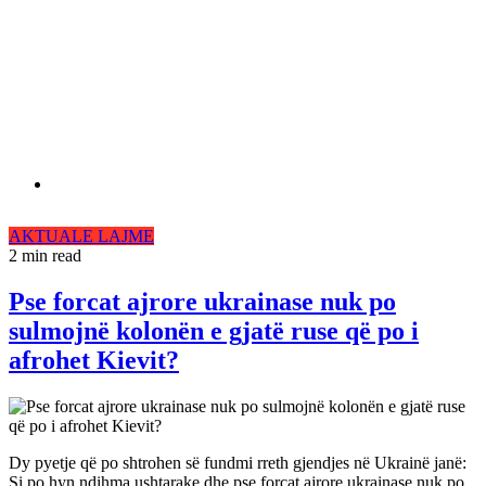
AKTUALE
LAJME
2 min read
Pse forcat ajrore ukrainase nuk po
sulmojnë kolonën e gjatë ruse që po i
afrohet Kievit?
Dy pyetje që po shtrohen së fundmi rreth gjendjes në Ukrainë janë:
Si po hyn ndihma ushtarake dhe pse forcat ajrore ukrainase nuk po