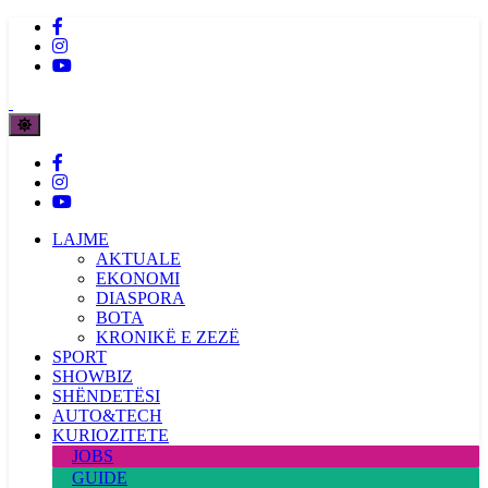
LAJME
AKTUALE
EKONOMI
DIASPORA
BOTA
KRONIKË E ZEZË
SPORT
SHOWBIZ
SHËNDETËSI
AUTO&TECH
KURIOZITETE
JOBS
GUIDE