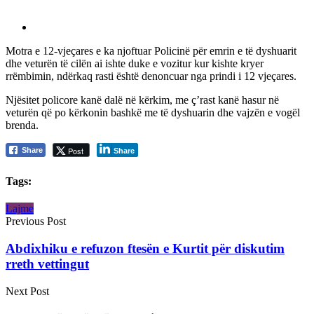
Motra e 12-vjeçares e ka njoftuar Policinë për emrin e të dyshuarit
dhe veturën të cilën ai ishte duke e vozitur kur kishte kryer
rrëmbimin, ndërkaq rasti është denoncuar nga prindi i 12 vjeçares.
Njësitet policore kanë dalë në kërkim, me ç’rast kanë hasur në
veturën që po kërkonin bashkë me të dyshuarin dhe vajzën e vogël
brenda.
Post
Share
Share
Tags:
Lajme
Previous Post
Abdixhiku e refuzon ftesën e Kurtit për diskutim
rreth vettingut
Next Post