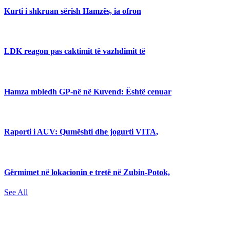
Kurti i shkruan sërish Hamzës, ia ofron
LDK reagon pas caktimit të vazhdimit të
Hamza mbledh GP-në në Kuvend: Është cenuar
Raporti i AUV: Qumështi dhe jogurti VITA,
Gërmimet në lokacionin e tretë në Zubin-Potok,
See All