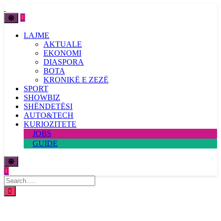
LAJME
AKTUALE
EKONOMI
DIASPORA
BOTA
KRONIKË E ZEZË
SPORT
SHOWBIZ
SHËNDETËSI
AUTO&TECH
KURIOZITETE
JOBS
GUIDE