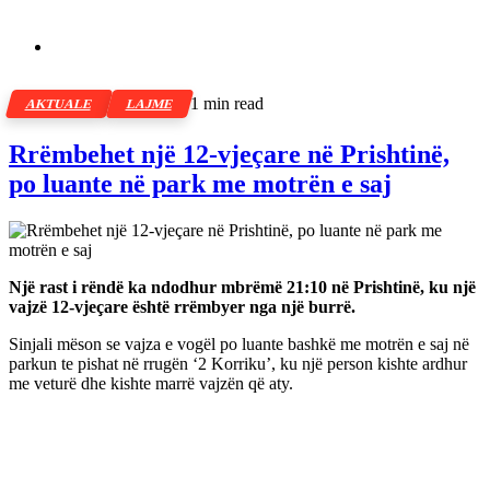
1 min read
AKTUALE
LAJME
Rrëmbehet një 12-vjeçare në Prishtinë,
po luante në park me motrën e saj
Një rast i rëndë ka ndodhur mbrëmë 21:10 në Prishtinë, ku një
vajzë 12-vjeçare është rrëmbyer nga një burrë.
Sinjali mëson se vajza e vogël po luante bashkë me motrën e saj në
parkun te pishat në rrugën ‘2 Korriku’, ku një person kishte ardhur
me veturë dhe kishte marrë vajzën që aty.