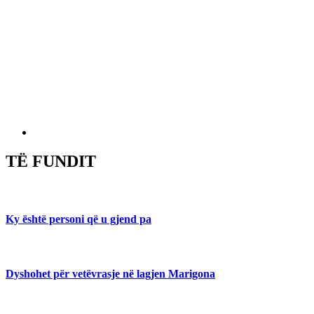
TË FUNDIT
Ky është personi që u gjend pa
Dyshohet për vetëvrasje në lagjen Marigona