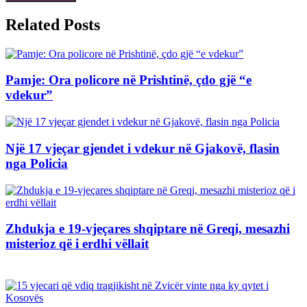
Related Posts
Pamje: Ora policore në Prishtinë, çdo gjë “e
vdekur”
Një 17 vjeçar gjendet i vdekur në Gjakovë, flasin
nga Policia
Zhdukja e 19-vjeçares shqiptare në Greqi, mesazhi
misterioz që i erdhi vëllait