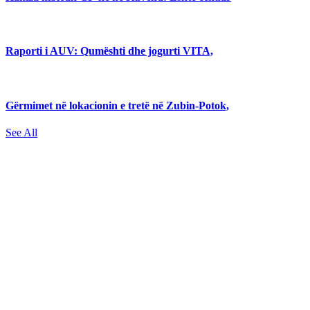
Raporti i AUV: Qumështi dhe jogurti VITA,
Gërmimet në lokacionin e tretë në Zubin-Potok,
See All