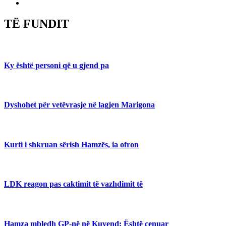
TË FUNDIT
Ky është personi që u gjend pa
Dyshohet për vetëvrasje në lagjen Marigona
Kurti i shkruan sërish Hamzës, ia ofron
LDK reagon pas caktimit të vazhdimit të
Hamza mbledh GP-në në Kuvend: Është cenuar