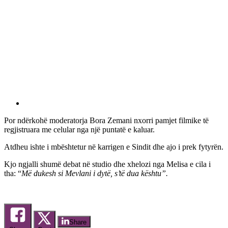
Por ndërkohë moderatorja Bora Zemani nxorri pamjet filmike të
regjistruara me celular nga një puntatë e kaluar.
Atdheu ishte i mbështetur në karrigen e Sindit dhe ajo i prek fytyrën.
Kjo ngjalli shumë debat në studio dhe xhelozi nga Melisa e cila i
tha: “
Më dukesh si Mevlani i dytë, s’të dua kështu”.
Share