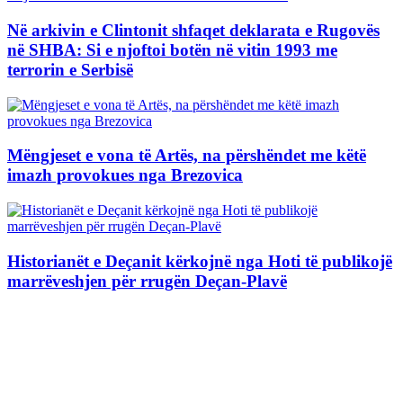
Në arkivin e Clintonit shfaqet deklarata e Rugovës
në SHBA: Si e njoftoi botën në vitin 1993 me
terrorin e Serbisë
Mëngjeset e vona të Artës, na përshëndet me këtë
imazh provokues nga Brezovica
Historianët e Deçanit kërkojnë nga Hoti të publikojë
marrëveshjen për rrugën Deçan-Plavë