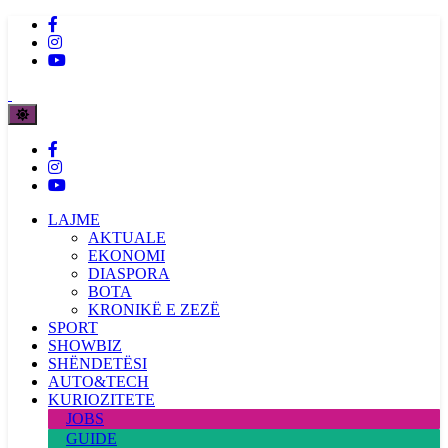
LAJME
AKTUALE
EKONOMI
DIASPORA
BOTA
KRONIKË E ZEZË
SPORT
SHOWBIZ
SHËNDETËSI
AUTO&TECH
KURIOZITETE
JOBS
GUIDE