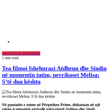
AKTUALE
SHOWBIZ
1 min read
Tea filmoi fshehurazi Atdheun dhe Sindin
në momentin intim, nevrikoset Melisa:
S’të dua kështu
Në puntatën e sotme në Përputhen Prime, diskutuan në një
takim 4 minutësh përballë njëri-tjetrit Atdheu dhe Sindi.