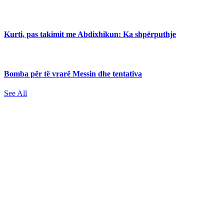
Kurti, pas takimit me Abdixhikun: Ka shpërputhje
Bomba për të vrarë Messin dhe tentativa
See All