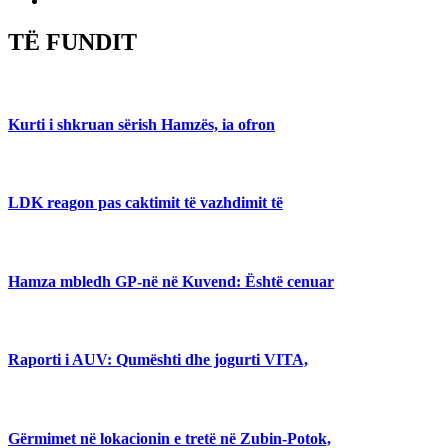
TË FUNDIT
Kurti i shkruan sërish Hamzës, ia ofron
LDK reagon pas caktimit të vazhdimit të
Hamza mbledh GP-në në Kuvend: Është cenuar
Raporti i AUV: Qumështi dhe jogurti VITA,
Gërmimet në lokacionin e tretë në Zubin-Potok,