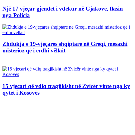
Një 17 vjeçar gjendet i vdekur në Gjakovë, flasin
nga Policia
Zhdukja e 19-vjeçares shqiptare në Greqi, mesazhi
misterioz që i erdhi vëllait
15 vjecari që vdiq tragjikisht në Zvicër vinte nga ky
qytet i Kosovës