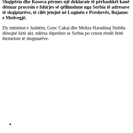
Shqipëria dhe Kosova përmes një deklarate të përbashkët kanë
dënuar procesin e fshirjes së qëllimshme nga Serbia të adresave
të shqiptarëve, të cilët jetojnë në Luginën e Preshevës, Bujanoc
e Medvegjë.
Dy ministrat e Jashtëm, Genc Cakaj dhe Meliza Haradinaj Stublla
dënojnë këtë akt, ndërsa shprehen se Serbia po cenon rëndë liritë
themelore të shqiptarëve.