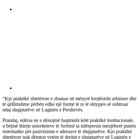
“Kjo praktikë shtetërore e zbatuar në mënyrë krejtësisht arbitrare dhe
të qëllimshme përbën edhe një formë të re të shtypjes së ushtruar
ndaj shqiptarëve në Luginën e Preshevës.
Prandaj, ndërsa ne e dënojmë fuqimisht këtë praktikë institucionale,
u bëjmë thirrje autoriteteve të Serbisë ta ndërpresin menjëherë punën
sistematike për pasivizimin e adresave të shqiptarëve. Kjo praktikë
shtetërore nuk dëmton vetëm të drejtat e shqiptarëve në Luginën e