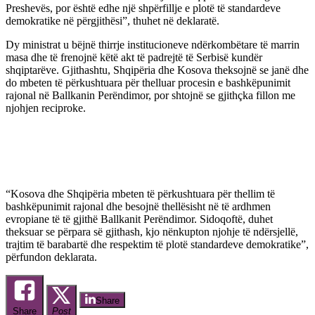
Preshevës, por është edhe një shpërfillje e plotë të standardeve
demokratike në përgjithësi”, thuhet në deklaratë.
Dy ministrat u bëjnë thirrje institucioneve ndërkombëtare të marrin
masa dhe të frenojnë këtë akt të padrejtë të Serbisë kundër
shqiptarëve. Gjithashtu, Shqipëria dhe Kosova theksojnë se janë dhe
do mbeten të përkushtuara për thelluar procesin e bashkëpunimit
rajonal në Ballkanin Perëndimor, por shtojnë se gjithçka fillon me
njohjen reciproke.
“Kosova dhe Shqipëria mbeten të përkushtuara për thellim të
bashkëpunimit rajonal dhe besojnë thellësisht në të ardhmen
evropiane të të gjithë Ballkanit Perëndimor. Sidoqoftë, duhet
theksuar se përpara së gjithash, kjo nënkupton njohje të ndërsjellë,
trajtim të barabartë dhe respektim të plotë standardeve demokratike”,
përfundon deklarata.
Share
Share
Post