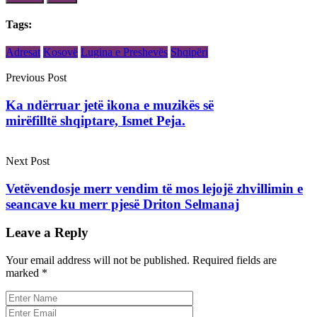
Tags:
Adresat
Kosovë
Lugina e Preshevës
Shqipëri
Previous Post
Ka ndërruar jetë ikona e muzikës së
mirëfilltë shqiptare, Ismet Peja.
Next Post
Vetëvendosje merr vendim të mos lejojë zhvillimin e
seancave ku merr pjesë Driton Selmanaj
Leave a Reply
Your email address will not be published.
Required fields are
marked
*