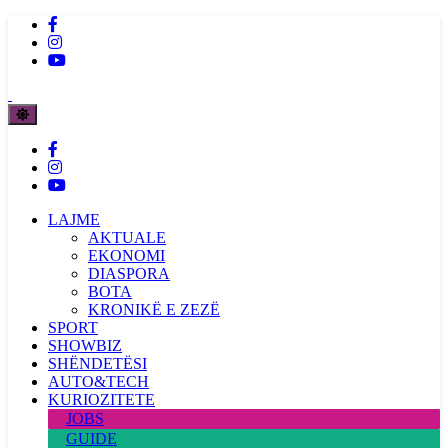
LAJME
AKTUALE
EKONOMI
DIASPORA
BOTA
KRONIKË E ZEZË
SPORT
SHOWBIZ
SHËNDETËSI
AUTO&TECH
KURIOZITETE
JOBS
GUIDE