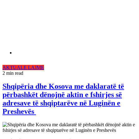
AKTUALE
LAJME
2 min read
Shqipëria dhe Kosova me daklaratë të
përbashkët dënojnë aktin e fshirjes së
adresave të shqiptarëve në Luginën e
Preshevës