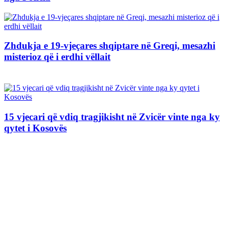
Zhdukja e 19-vjeçares shqiptare në Greqi, mesazhi
misterioz që i erdhi vëllait
15 vjecari që vdiq tragjikisht në Zvicër vinte nga ky
qytet i Kosovës