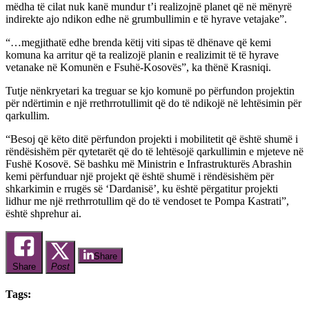
mëdha të cilat nuk kanë mundur t’i realizojnë planet që në mënyrë
indirekte ajo ndikon edhe në grumbullimin e të hyrave vetajake”.
“…megjithatë edhe brenda këtij viti sipas të dhënave që kemi
komuna ka arritur që ta realizojë planin e realizimit të të hyrave
vetanake në Komunën e Fsuhë-Kosovës”, ka thënë Krasniqi.
Tutje nënkryetari ka treguar se kjo komunë po përfundon projektin
për ndërtimin e një rrethrrotullimit që do të ndikojë në lehtësimin për
qarkullim.
“Besoj që këto ditë përfundon projekti i mobilitetit që është shumë i
rëndësishëm për qytetarët që do të lehtësojë qarkullimin e mjeteve në
Fushë Kosovë. Së bashku më Ministrin e Infrastrukturës Abrashin
kemi përfunduar një projekt që është shumë i rëndësishëm për
shkarkimin e rrugës së ‘Dardanisë’, ku është përgatitur projekti
lidhur me një rrethrrotullim që do të vendoset te Pompa Kastrati”,
është shprehur ai.
Share
Share
Post
Tags: