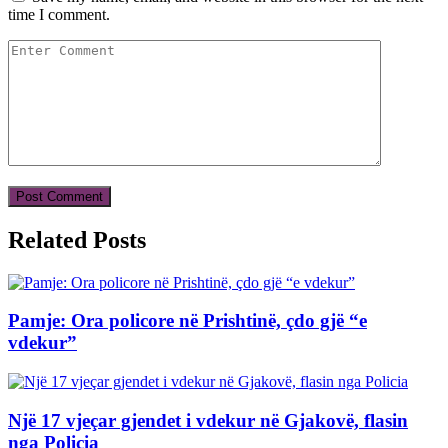
time I comment.
Related Posts
Pamje: Ora policore në Prishtinë, çdo gjë “e
vdekur”
Një 17 vjeçar gjendet i vdekur në Gjakovë, flasin
nga Policia