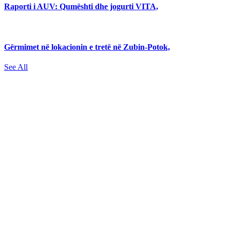
Raporti i AUV: Qumështi dhe jogurti VITA,
Gërmimet në lokacionin e tretë në Zubin-Potok,
See All