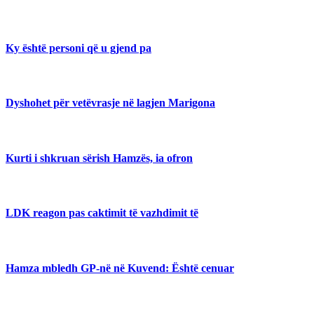
Ky është personi që u gjend pa
Dyshohet për vetëvrasje në lagjen Marigona
Kurti i shkruan sërish Hamzës, ia ofron
LDK reagon pas caktimit të vazhdimit të
Hamza mbledh GP-në në Kuvend: Është cenuar