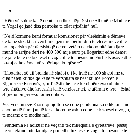
“Këto vërshime kanë dëmtuar edhe shtëpitë si në Albanë të Madhe e
të Vogël që janë disa përroska të cilat rrjedhin”.
null
“Ne si komunë kemi formuar komisionet për vlerësimin e dëmeve
që kanë shkaktuar vërshimet jemi në përfundim të vlerësimeve dhe
po llogarisim përafërsisht që dëmet vetëm në ekonomitë familjare
mund të arrijnë deri në 400-500 mijë euro pa llogaritur edhe dëmet
që janë bërë në bizneset e vogla dhe të mesme në Fushë-Kosovë dhe
pastaj edhe dëmet në sipërfaqet bujqësore”.
“Llogaritet që uji brenda në shtëpi uji ka hyrë në 100 shtëpi me të
cilat natën kritike që kanë të vërshuara së bashku me Forcën e
Sigurisë së Kosovës, zjarrfikësit dhe ne e kemi bërë evakuimin e
tyre shtëpive dhe kryesisht janë vendosur tek të afërmit e tyre”, është
shprehur ai për ekonomia online.
Veç vërshimeve Krasniqi njofton se edhe pandemia ka ndikuar si në
ekonomitë familjare të kësaj komune ashtu edhe në bizneset e vogla,
të mesme e të mëdha.
null
“Pandemia ka ndikuar në veçanti tek mirëqenia e qytetarëve, pastaj
në vet ekonomitë familjare por edhe bizneset e vogla te mesme e të