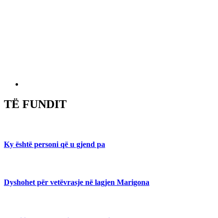
TË FUNDIT
Ky është personi që u gjend pa
Dyshohet për vetëvrasje në lagjen Marigona