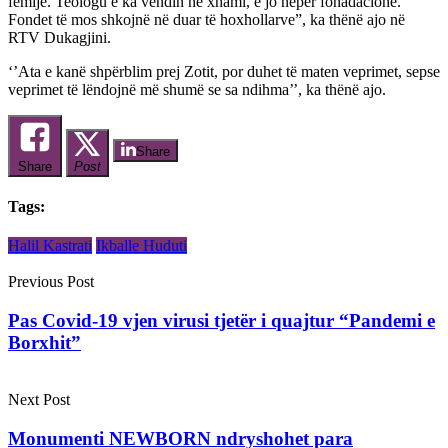
fëmijë. Teologu e ka vendin në xhami, e jo nëpër fonadacione.
Fondet të mos shkojnë në duar të hoxhollarve”, ka thënë ajo në
RTV Dukagjini.
‘’Ata e kanë shpërblim prej Zotit, por duhet të maten veprimet, sepse
veprimet të lëndojnë më shumë se sa ndihma’’, ka thënë ajo.
Share
Share
Post
Tags:
Halil Kastrati
Ikballe Huduti
Previous Post
Pas Covid-19 vjen virusi tjetër i quajtur “Pandemi e
Borxhit”
Next Post
Monumenti NEWBORN ndryshohet para