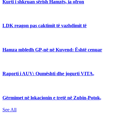
Kurti i shkruan sërish Hamzës, ia ofron
LDK reagon pas caktimit të vazhdimit të
Hamza mbledh GP-në në Kuvend: Është cenuar
Raporti i AUV: Qumështi dhe jogurti VITA,
Gërmimet në lokacionin e tretë në Zubin-Potok,
See All