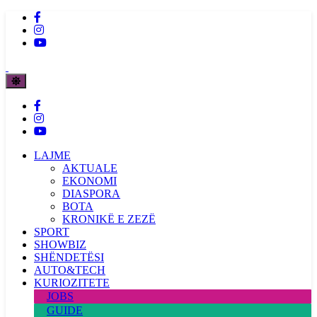
LAJME
AKTUALE
EKONOMI
DIASPORA
BOTA
KRONIKË E ZEZË
SPORT
SHOWBIZ
SHËNDETËSI
AUTO&TECH
KURIOZITETE
JOBS
GUIDE