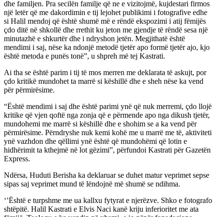
dhe familjen. Pra secilën familje që ne e vizitojmë, kujdestari firmos
një letër që me dakordimin e tij lejohet publikimi i fotografive edhe
si Halil mendoj që është shumë më e rëndë ekspozimi i atij fëmijës
çdo ditë në shkollë dhe rrethit ku jeton me gjendje të rëndë sesa një
minutazhë e shkurtër dhe i ndryshon jetën. Megjithatë është
mendimi i saj, nëse ka ndonjë metodë tjetër apo formë tjetër ajo, kjo
është metoda e punës tonë”, u shpreh më tej Kastrati.
Ai tha se është parim i tij të mos merren me deklarata të askujt, por
çdo kritikë mundohet ta marrë si këshillë dhe e sheh nëse ka vend
për përmirësime.
“Është mendimi i saj dhe është parimi ynë që nuk merremi, çdo llojë
kritike që vjen qoftë nga zonja që e përmende apo nga dikush tjetër,
mundohemi me marrë si këshillë dhe e shohim se a ka vend për
përmirësime. Përndryshe nuk kemi kohë me u marrë me të, aktiviteti
ynë vazhdon dhe qëllimi ynë është që mundohëmi që lotin e
hidhërimit ta kthejmë në lot gëzimi”, përfundoi Kastrati për Gazetën
Express.
Ndërsa, Huduti Berisha ka deklaruar se duhet matur veprimet sepse
sipas saj veprimet mund të lëndojnë më shumë se ndihma.
‘’Është e turpshme me ua kallxu fytyrat e njerëzve. Shko e fotografo
shtëpitë. Halil Kastrati e Elvis Naci kanë kriju inferioritet me ata