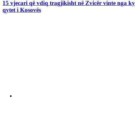
15 vjecari që vdiq tragjikisht në Zvicër vinte nga ky
qytet i Kosovës