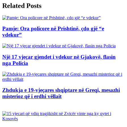
Related Posts
Pamje: Ora policore në Prishtinë, çdo gjë “e
vdekur”
Një 17 vjeçar gjendet i vdekur në Gjakovë, flasin
nga Policia
Zhdukja e 19-vjeçares shqiptare në Greqi, mesazhi
misterioz që i erdhi vëllait