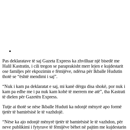
Pas deklaratave të saj Gazeta Express ka zhvilluar një bisedë me
Halil Kastratin, i cili tregon se paraprakisht merr lejen e kujdestarit
ose familjes për ekpozimin e fëmijëve, ndërsa për Ikballe Hudutin
thotë se “është mendimi i saj”.
“Nuk i kam pa deklaratat e saj, mi kanë dërgu disa shokë, por nuk i
kam pa edhe me i pa nuk kam kohë të merrem me atë”, tha Kastrati
të dielen për Gazetën Express.
Tutje ai thotë se nëse Ikballe Huduti ka ndonjë mënyrë apo formë
tjetër të bamirësisë le të vazhdojë.
“Nëse ka ajo ndonjë mënyrë tjetër të bamirësisë le të vazhdon, për
neve publikimi i fytyrave të fëmijëve bëhet në pajtim me kujdestarin