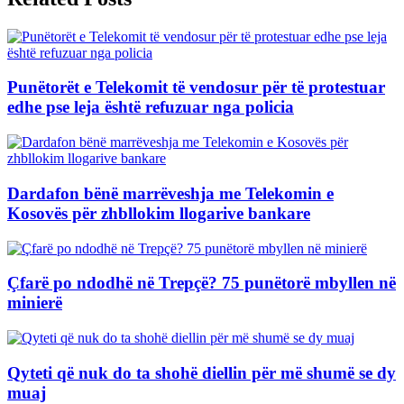
Punëtorët e Telekomit të vendosur për të protestuar
edhe pse leja është refuzuar nga policia
Dardafon bënë marrëveshja me Telekomin e
Kosovës për zhbllokim llogarive bankare
Çfarë po ndodhë në Trepçë? 75 punëtorë mbyllen në
minierë
Qyteti që nuk do ta shohë diellin për më shumë se dy
muaj