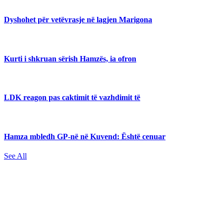
Dyshohet për vetëvrasje në lagjen Marigona
Kurti i shkruan sërish Hamzës, ia ofron
LDK reagon pas caktimit të vazhdimit të
Hamza mbledh GP-në në Kuvend: Është cenuar
See All