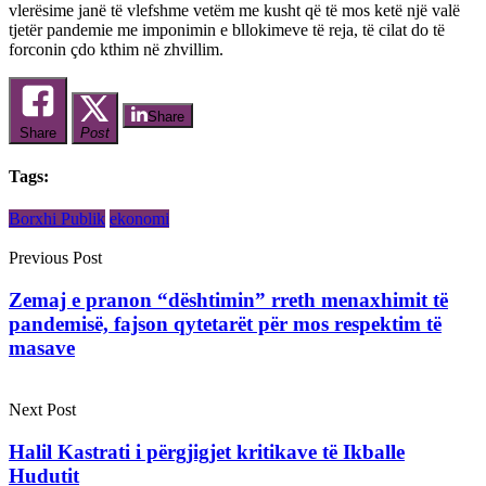
vlerësime janë të vlefshme vetëm me kusht që të mos ketë një valë
tjetër pandemie me imponimin e bllokimeve të reja, të cilat do të
forconin çdo kthim në zhvillim.
Share
Share
Post
Tags:
Borxhi Publik
ekonomi
Previous Post
Zemaj e pranon “dështimin” rreth menaxhimit të
pandemisë, fajson qytetarët për mos respektim të
masave
Next Post
Halil Kastrati i përgjigjet kritikave të Ikballe
Hudutit