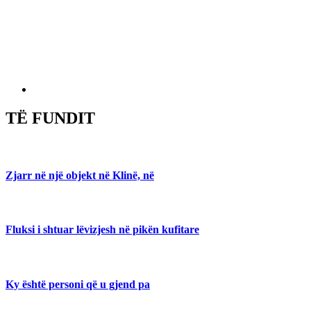
TË FUNDIT
Zjarr në një objekt në Klinë, në
Fluksi i shtuar lëvizjesh në pikën kufitare
Ky është personi që u gjend pa