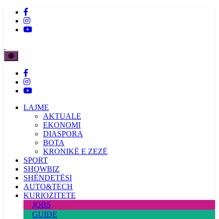
LAJME
AKTUALE
EKONOMI
DIASPORA
BOTA
KRONIKË E ZEZË
SPORT
SHOWBIZ
SHËNDETËSI
AUTO&TECH
KURIOZITETE
JOBS
GUIDE