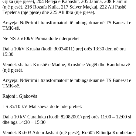
Gjika (një pjesë), 204 Beteja e Kabashit, 205 Janina, 208 Flamuri
(një pjesë), 216 Rozafa Kulla, 217 Selver Maçkaj, 222 Ali Pashë
Tepelena (një pjesë) dhe 225 Ali Ibra (një pjesë).
Arsyeja: Ndërrimi i transformatorit të mbingarkuar në TS Banesat e
TMK-së.
Në NS 35/10kV Pirana do të ndërprehet
Dalja 10kV Krusha (kodi: 30034011) prej orës 13:30 deri në ora
15:30
Vendet: shatrat: Krushë e Madhe, Krushë e Vogël dhe Randobravë
(një pjesë).
Arsyeja: Ndërrimi i transformatorit të mbingarkuar në TS Banesat e
TMK-së.
Rajoni i Gjakovës
TS 35/10 kV Malisheva do të ndërprehet:
Dalja 10 kV Caralluka (Kodi: 82082001) prej orës 11:00 – 12:00 si
dhe nga 14:30 – 15:30
Vendet: Rr.603 Adem Jashari (një pjesë), Rr.605 Rilindja Kombëtare