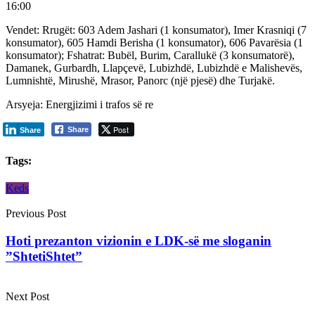
16:00
Vendet: Rrugët: 603 Adem Jashari (1 konsumator), Imer Krasniqi (7
konsumator), 605 Hamdi Berisha (1 konsumator), 606 Pavarësia (1
konsumator); Fshatrat: Bubël, Burim, Carallukë (3 konsumatorë),
Damanek, Gurbardh, Llapçevë, Lubizhdë, Lubizhdë e Malishevës,
Lumnishtë, Mirushë, Mrasor, Panorc (një pjesë) dhe Turjakë.
Arsyeja: Energjizimi i trafos së re
Post
Share
Share
Tags:
Keds
Previous Post
Hoti prezanton vizionin e LDK-së me sloganin
”ShtetiShtet”
Next Post