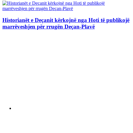
Historianët e Deçanit kërkojnë nga Hoti të publikojë
marrëveshjen për rrugën Deçan-Plavë