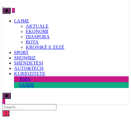
LAJME
AKTUALE
EKONOMI
DIASPORA
BOTA
KRONIKË E ZEZË
SPORT
SHOWBIZ
SHËNDETËSI
AUTO&TECH
KURIOZITETE
JOBS
GUIDE