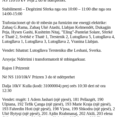
NS 110/10 kV Peja 2 do të ndërprehet:
Stabilimenti – Degëzimi Sferka nga ora 10:00 – 11:00 dhe nga ora
14:00-15:00
Trafostacionet që do të mbesin pa furnizim me energji elektrike:
Zahaq G.Rama, Zahaq Ukë Atashi, Llabjan Kelmendët, Dukagjin
Peja, Hysen Gashi, Kushtrim Nitaj, ”Eling”-Pantelat Solare, Sferkë
e Thatë 2, Svërkë e Thatë 1, Trestenik 2, Lutogllava 5, Lutogllava 4,
Lutogllava 1, Lutogllava 3, Lutogllava 2, Vranina Llabjan.
Vendet: fshatrat: Lutogllava Tersteniku dhe Leshani, Sverka.
Arsyeja: Ndërrimi i transformatorit të mbingarkuar.
Rajon I Prizrenit
Në NS 110/10kV Prizren 3 do të ndërprehet
Dalja 10kV Kulla (kodi: 31000004) prej orës 10:30 deri në ora
12:30
Vendet: rrugët: 1 Adem Jashari (një pjesë), 181 Pellazgët, 190
Ulpiana, 192 Tefik Çanga (një pjesë), 193 Marie Kraja (një pjesë),
193 Fahredin Hoti (një pjesë), 198 Vjosa, 199 Shkodra (një pjesë), 2
Ukë Bytyqi (një pjesë), 201 Ajdin Rrahmanaj, 202 Akili, 203 elena