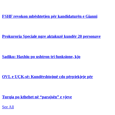
FSHF revokon mbështetjen për kandidaturën e Gianni
Prokuroria Speciale ngre aktakuzë kundër 20 personave
Sadiku: Haxhiu po ushtron tri funksione, kjo
OVL e UÇK-së: Kundërshtojmë çdo përpjekjeje për
Turqia po kthehet në “parajsën” e yjeve
See All