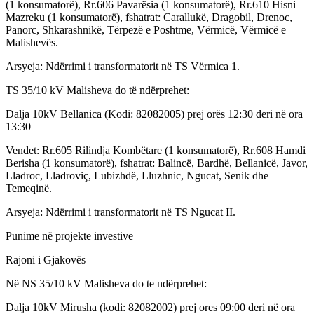
(1 konsumatorë), Rr.606 Pavarësia (1 konsumatorë), Rr.610 Hisni
Mazreku (1 konsumatorë), fshatrat: Carallukë, Dragobil, Drenoc,
Panorc, Shkarashnikë, Tërpezë e Poshtme, Vërmicë, Vërmicë e
Malishevës.
Arsyeja: Ndërrimi i transformatorit në TS Vërmica 1.
TS 35/10 kV Malisheva do të ndërprehet:
Dalja 10kV Bellanica (Kodi: 82082005) prej orës 12:30 deri në ora
13:30
Vendet: Rr.605 Rilindja Kombëtare (1 konsumatorë), Rr.608 Hamdi
Berisha (1 konsumatorë), fshatrat: Balincë, Bardhë, Bellanicë, Javor,
Lladroc, Lladroviç, Lubizhdë, Lluzhnic, Ngucat, Senik dhe
Temeqinë.
Arsyeja: Ndërrimi i transformatorit në TS Ngucat II.
Punime në projekte investive
Rajoni i Gjakovës
Në NS 35/10 kV Malisheva do te ndërprehet:
Dalja 10kV Mirusha (kodi: 82082002) prej ores 09:00 deri në ora