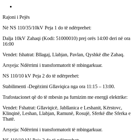
Rajoni i Pejës
Në NS 110/35/10kV Peja 1 do të ndërprehet:
Dalja 10kV Zahaqi (Kodi: 51000010) prej orës 14:00 deri në ora
16:00
Vendet: fshatrat: Bllagaj, Llabjan, Pavlan, Qyshkë dhe Zahaq.
Arsyeja: Ndërrimi i transformatorit të mbingarkuar.
NS 110/10 kV Peja 2 do të ndërprehet:
Stabilimenti -Degëzimi Gllaviqica nga ora 11:15 – 13:00.
Trafostacionet që do të mbesin pa furnizim me energji elektrike:
Vendet: Fshatrat: Gllaviqicë, Jabllanica e Leshanit, Kërstovc,
Klinqinë, Leshan, Llabjan, Ramunë, Rosujë, Sferkë dhe Sferka e
Thatë.
Arsyeja: Ndërrimi i transformatorit të mbingarkuar.