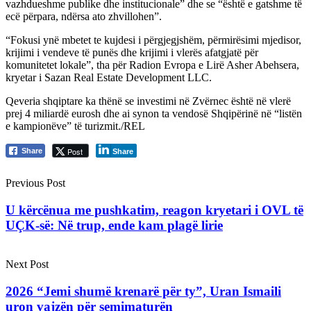
vazhdueshme publike dhe institucionale” dhe se “është e gatshme të
ecë përpara, ndërsa ato zhvillohen”.
“Fokusi ynë mbetet te kujdesi i përgjegjshëm, përmirësimi mjedisor,
krijimi i vendeve të punës dhe krijimi i vlerës afatgjatë për
komunitetet lokale”, tha për Radion Evropa e Lirë Asher Abehsera,
kryetar i Sazan Real Estate Development LLC.
Qeveria shqiptare ka thënë se investimi në Zvërnec është në vlerë
prej 4 miliardë eurosh dhe ai synon ta vendosë Shqipërinë në “listën
e kampionëve” të turizmit./REL
Post
Share
Share
Previous Post
U kërcënua me pushkatim, reagon kryetari i OVL të
UÇK-së: Në trup, ende kam plagë lirie
Next Post
2026 “Jemi shumë krenarë për ty”, Uran Ismaili
uron vajzën për semimaturën