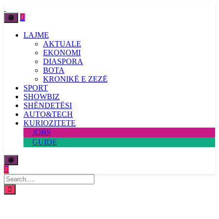
LAJME
AKTUALE
EKONOMI
DIASPORA
BOTA
KRONIKË E ZEZË
SPORT
SHOWBIZ
SHËNDETËSI
AUTO&TECH
KURIOZITETE
JOBS
GUIDE