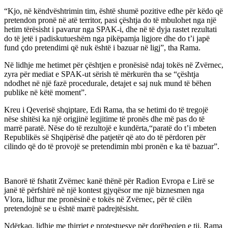
“Kjo, në këndvështrimin tim, është shumë pozitive edhe për këdo që
pretendon pronë në atë territor, pasi çështja do të mbulohet nga një
hetim tërësisht i pavarur nga SPAK-i, dhe në të dyja rastet rezultati
do të jetë i padiskutueshëm nga pikëpamja ligjore dhe do t’i japë
fund çdo pretendimi që nuk është i bazuar në ligj”, tha Rama.
Në lidhje me hetimet për çështjen e pronësisë ndaj tokës në Zvërnec,
zyra për mediat e SPAK-ut sërish të mërkurën tha se “çështja
ndodhet në një fazë procedurale, detajet e saj nuk mund të bëhen
publike në këtë moment”.
Kreu i Qeverisë shqiptare, Edi Rama, tha se hetimi do të tregojë
nëse shitësi ka një origjinë legjitime të pronës dhe më pas do të
marrë paratë. Nëse do të rezultojë e kundërta,“paratë do t’i mbeten
Republikës së Shqipërisë dhe patjetër që ato do të përdoren për
cilindo që do të provojë se pretendimin mbi pronën e ka të bazuar”.
Banorë të fshatit Zvërnec kanë thënë për Radion Evropa e Lirë se
janë të përfshirë në një kontest gjyqësor me një biznesmen nga
Vlora, lidhur me pronësinë e tokës në Zvërnec, për të cilën
pretendojnë se u është marrë padrejtësisht.
Ndërkaq, lidhje me thirrjet e protestuesve për dorëheqjen e tij, Rama