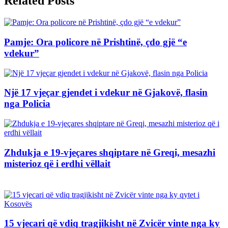
Related Posts
Pamje: Ora policore në Prishtinë, çdo gjë “e
vdekur”
Një 17 vjeçar gjendet i vdekur në Gjakovë, flasin
nga Policia
Zhdukja e 19-vjeçares shqiptare në Greqi, mesazhi
misterioz që i erdhi vëllait
15 vjecari që vdiq tragjikisht në Zvicër vinte nga ky