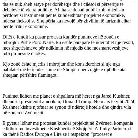
tha se nuk sheh arsye për dorëheqje dhe i cilësoi si përsëritje të
debateve të vjetra politike. Ai tha se debati publik mbi mjedisin
përdoret si instrument për të kundërshtuar projektet ekonomike,
ndërsa theksoi se Shqipëria ka nevojë për zhvillim të turizmit elitar
për të rritur ekonominë.
Ditët e fundit ka pasur protesta kundër punimeve në zonën e
mbrojtur Pishë Poro-Nartë, ku është paraparë të ndërtohet një resort,
mes shqetësimeve për ndikimin në mjedis dhe mosmarrëveshjeve
mbi pronësinë e tokës.
Kjo zonë është mjedis i mbrojtur dhe konsiderohet si një nga
habitatet më të rëndësishme në Shqipëri për zogjtë e ujit dhe ata
shtegtar, përfshirë flamingot.
Punimet lidhen me planet e shpallura më herët nga Jared Kushner,
dhëndri i presidentit amerikan, Donald Trump. Në mars të vitit 2024,
Kushner kishte njoftuar se synon të ndërtojë hotele dhe qindra vila
në zonën e Zvërnecit.
E pyetur lidhur me protestat kundër projektit në Zvërnec, kompania
e lidhur me investimet e Kushnerit në Shqipëri, Affinity Partnerm i
ka thënë Radios Evropa e Lirë se i respekton “proceset e