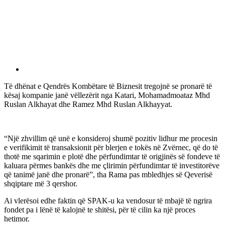
Të dhënat e Qendrës Kombëtare të Biznesit tregojnë se pronarë të
kësaj kompanie janë vëllezërit nga Katari, Mohamadmoataz Mhd
Ruslan Alkhayat dhe Ramez Mhd Ruslan Alkhayyat.
“Një zhvillim që unë e konsideroj shumë pozitiv lidhur me procesin
e verifikimit të transaksionit për blerjen e tokës në Zvërnec, që do të
thotë me sqarimin e plotë dhe përfundimtar të origjinës së fondeve të
kaluara përmes bankës dhe me çlirimin përfundimtar të investitorëve
që tanimë janë dhe pronarë”, tha Rama pas mbledhjes së Qeverisë
shqiptare më 3 qershor.
Ai vlerësoi edhe faktin që SPAK-u ka vendosur të mbajë të ngrira
fondet pa i lënë të kalojnë te shitësi, për të cilin ka një proces
hetimor.