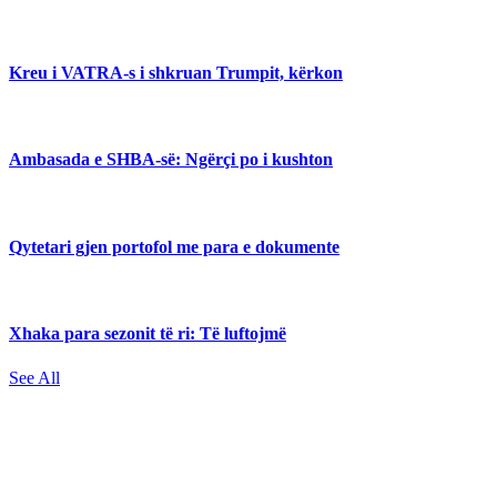
Kreu i VATRA-s i shkruan Trumpit, kërkon
Ambasada e SHBA-së: Ngërçi po i kushton
Qytetari gjen portofol me para e dokumente
Xhaka para sezonit të ri: Të luftojmë
See All