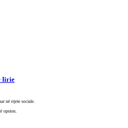
lirie
r në rrjete sociale.
të opsion.