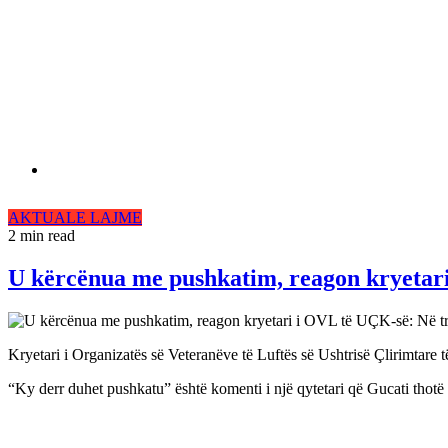
AKTUALE
LAJME
2 min read
U kërcënua me pushkatim, reagon kryetari
Kryetari i Organizatës së Veteranëve të Luftës së Ushtrisë Çlirimtare 
“Ky derr duhet pushkatu” është komenti i një qytetari që Gucati thotë t