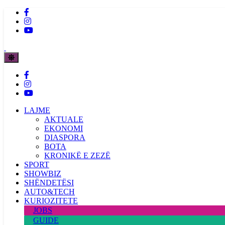
LAJME
AKTUALE
EKONOMI
DIASPORA
BOTA
KRONIKË E ZEZË
SPORT
SHOWBIZ
SHËNDETËSI
AUTO&TECH
KURIOZITETE
JOBS
GUIDE