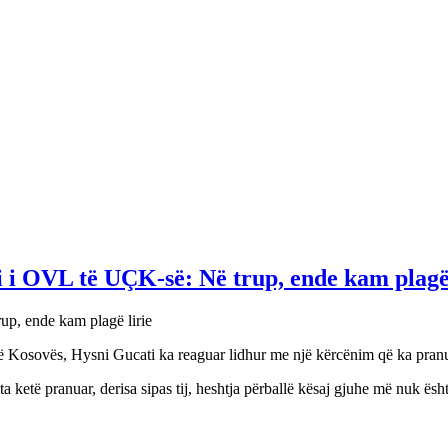
 i OVL të UÇK-së: Në trup, ende kam plagë 
të Kosovës, Hysni Gucati ka reaguar lidhur me një kërcënim që ka pranua
a ketë pranuar, derisa sipas tij, heshtja përballë kësaj gjuhe më nuk ësh