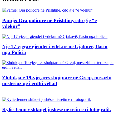
Pamje: Ora policore në Prishtinë, çdo gjë “e
vdekur”
Një 17 vjeçar gjendet i vdekur në Gjakovë, flasin
nga Policia
Zhdukja e 19-vjeçares shqiptare në Greqi, mesazhi
misterioz që i erdhi vëllait
Kylie Jenner shfaqet joshëse në setin e ri fotografik