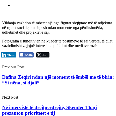
Vildanja vazhdon të mbetet një nga figurat shqiptare më të ndjekura
në rrjetet sociale, ku shpesh ndan momente nga përditshmëria,
udhëtimet dhe projektet e saj.
Fotografia e fundit vjen në kuadër të postimeve të saj verore, të cilat
vazhdimisht zgjojnë interesin e publikut dhe mediave rozë.
Post
Share
Share
Previous Post
Dafina Zeqiri ndan një moment të ëmbël me të birin:
“Si nëna, si djali”
Next Post
Në intervistë të drejtpërdrejtë, Skender Thaçi
prezanton prioritetet e tij