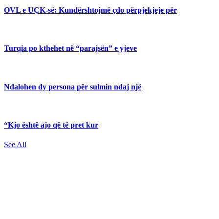
OVL e UÇK-së: Kundërshtojmë çdo përpjekjeje për
Turqia po kthehet në “parajsën” e yjeve
Ndalohen dy persona për sulmin ndaj një
“Kjo është ajo që të pret kur
See All