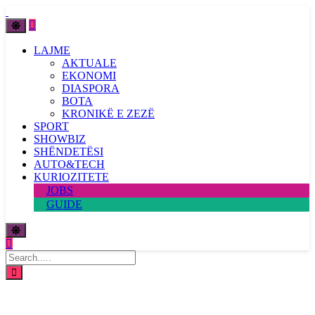
LAJME
AKTUALE
EKONOMI
DIASPORA
BOTA
KRONIKË E ZEZË
SPORT
SHOWBIZ
SHËNDETËSI
AUTO&TECH
KURIOZITETE
JOBS
GUIDE