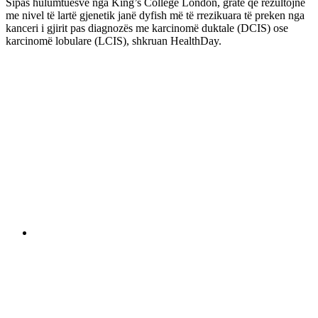
Sipas hulumtuesve nga King’s College London, gratë që rezultojnë
me nivel të lartë gjenetik janë dyfish më të rrezikuara të preken nga
kanceri i gjirit pas diagnozës me karcinomë duktale (DCIS) ose
karcinomë lobulare (LCIS), shkruan HealthDay.