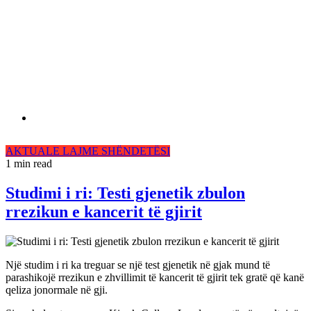
AKTUALE
LAJME
SHËNDETËSI
1 min read
Studimi i ri: Testi gjenetik zbulon
rrezikun e kancerit të gjirit
Një studim i ri ka treguar se një test gjenetik në gjak mund të
parashikojë rrezikun e zhvillimit të kancerit të gjirit tek gratë që kanë
qeliza jonormale në gji.