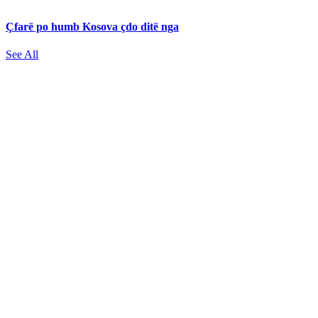
Çfarë po humb Kosova çdo ditë nga
See All