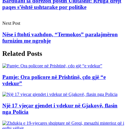
Barduani ia dorëzon postin Ulutashit: Rruga drejt
paqes s’është ushtarake por politike
Next Post
Nëse i ftohti vazhdon, “Termokos” paralajmëron
furnizim me ngrohje
Related Posts
Pamje: Ora policore në Prishtinë, çdo gjë “e
vdekur”
Një 17 vjeçar gjendet i vdekur në Gjakovë, flasin
nga Policia