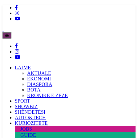
LAJME
AKTUALE
EKONOMI
DIASPORA
BOTA
KRONIKË E ZEZË
SPORT
SHOWBIZ
SHËNDETËSI
AUTO&TECH
KURIOZITETE
JOBS
GUIDE