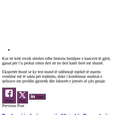
Kur në këtë rrezik shtohet edhe historia familjare e kancerit të gjirit,
gjasat për t’u prekur rriten deri në tre deri katër herë më shumë.
Ekspertët thonë se ky test mund të ndihmojë mjekët të marrin
vendime më të sakta për trajtimin, duke i kombinuar analizat e
qelizave me profilin gjenetik dhe faktorët e jetesës së çdo gruaje.
Share
Share
Post
Previous Post