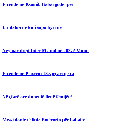
E rëndë në Ksamil: Babai godet për
U ndalua në kufi sapo hyri në
Neymar drejt Inter Miamit në 2027? Mund
E rëndë në Prizren: 18-vjeçari që ra
Në çfarë ore duhet të flenë fëmijët?
Messi donte të linte Botërorin për babain: