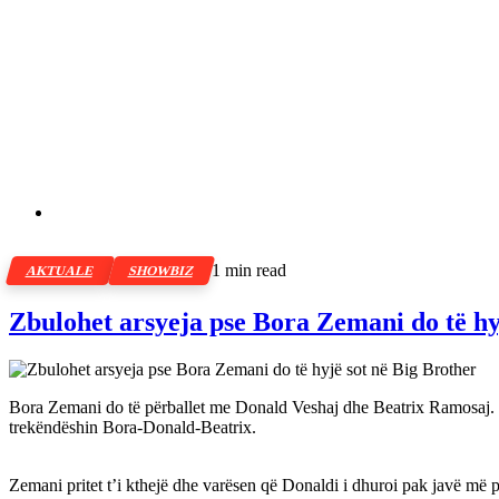
1 min read
AKTUALE
SHOWBIZ
Zbulohet arsyeja pse Bora Zemani do të hy
Bora Zemani do të përballet me Donald Veshaj dhe Beatrix Ramosaj. M
trekëndëshin Bora-Donald-Beatrix.
Zemani pritet t’i kthejë dhe varësen që Donaldi i dhuroi pak javë më par