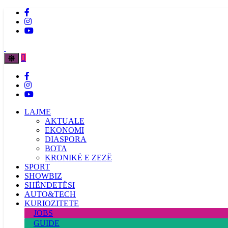
LAJME
AKTUALE
EKONOMI
DIASPORA
BOTA
KRONIKË E ZEZË
SPORT
SHOWBIZ
SHËNDETËSI
AUTO&TECH
KURIOZITETE
JOBS
GUIDE