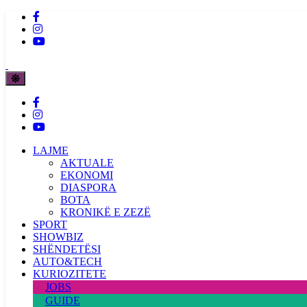
LAJME
AKTUALE
EKONOMI
DIASPORA
BOTA
KRONIKË E ZEZË
SPORT
SHOWBIZ
SHËNDETËSI
AUTO&TECH
KURIOZITETE
JOBS
GUIDE