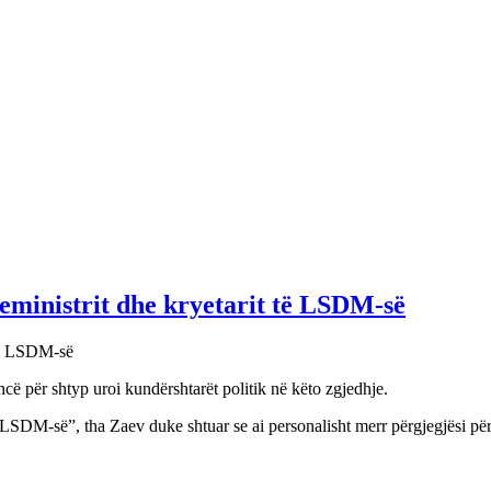
eministrit dhe kryetarit të LSDM-së
ë për shtyp uroi kundërshtarët politik në këto zgjedhje.
të LSDM-së”, tha Zaev duke shtuar se ai personalisht merr përgjegjësi p