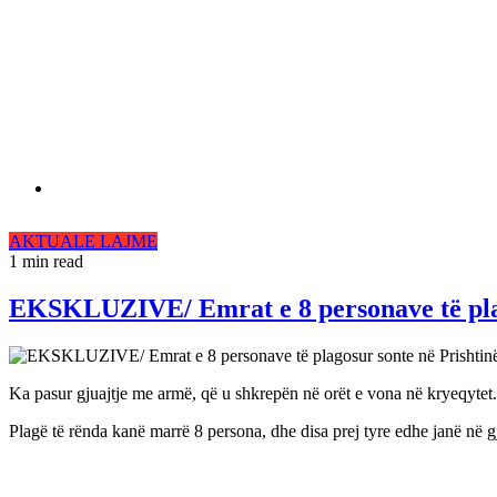
AKTUALE
LAJME
1 min read
EKSKLUZIVE/ Emrat e 8 personave të plag
Ka pasur gjuajtje me armë, që u shkrepën në orët e vona në kryeqytet.
Plagë të rënda kanë marrë 8 persona, dhe disa prej tyre edhe janë në gj