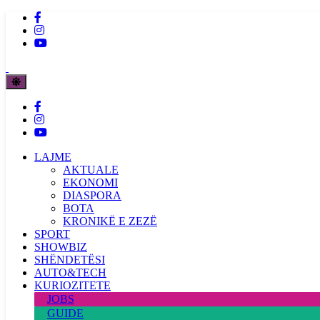
LAJME
AKTUALE
EKONOMI
DIASPORA
BOTA
KRONIKË E ZEZË
SPORT
SHOWBIZ
SHËNDETËSI
AUTO&TECH
KURIOZITETE
JOBS
GUIDE